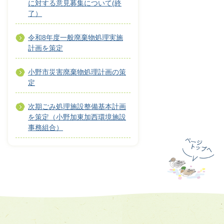
に対する意見募集について(終
了）
令和8年度一般廃棄物処理実施
計画を策定
小野市災害廃棄物処理計画の策
定
次期ごみ処理施設整備基本計画
を策定（小野加東加西環境施設
事務組合）