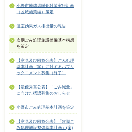
小野市地球温暖化対策実行計画
（区域施策編）策定
温室効果ガス排出量の報告
次期ごみ処理施設整備基本構想
を策定
【意見及び回答公表】ごみ処理
基本計画（案）に対するパブリ
ックコメント募集（終了）
【最優秀賞公表】「ごみ減量」
に向けた標語募集のおしらせ
小野市ごみ処理基本計画を策定
【意見及び回答公表】「次期ご
み処理施設整備基本計画」(案)