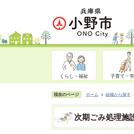
くらし・福祉
子育て・
現在のページ
ホーム
組織から探す
次期ごみ処理施