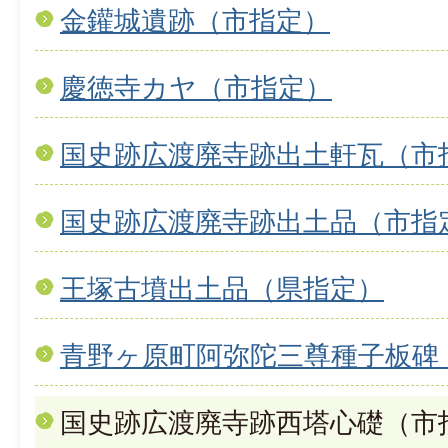
金鑵城遺跡（市指定）
慶徳寺カヤ（市指定）
国史跡広渡廃寺跡出土軒瓦（市
国史跡広渡廃寺跡出土品（市指
王塚古墳出土品（県指定）
青野ヶ原町阿弥陀三尊種子板碑
国史跡広渡廃寺跡西塔心礎（市