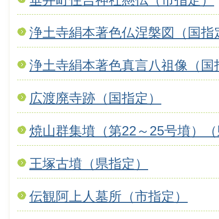
浄土寺絹本著色仏涅槃図（国指
浄土寺絹本著色真言八祖像（国
広渡廃寺跡（国指定）
焼山群集墳（第22～25号墳）
王塚古墳（県指定）
伝観阿上人墓所（市指定）