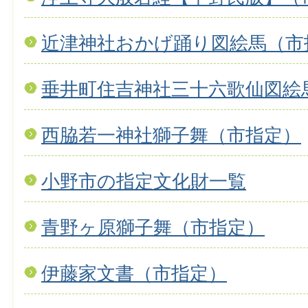
近津神社おかげ踊り図絵馬（市
垂井町住吉神社三十六歌仙図絵
西脇若一神社獅子舞（市指定）
小野市の指定文化財一覧
青野ヶ原獅子舞（市指定）
伊藤家文書（市指定）