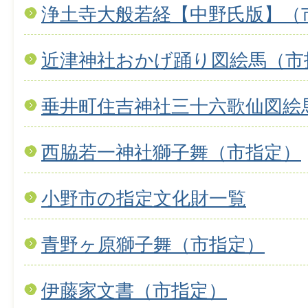
浄土寺大般若経【中野氏版】（
近津神社おかげ踊り図絵馬（市
垂井町住吉神社三十六歌仙図絵
西脇若一神社獅子舞（市指定）
小野市の指定文化財一覧
青野ヶ原獅子舞（市指定）
伊藤家文書（市指定）