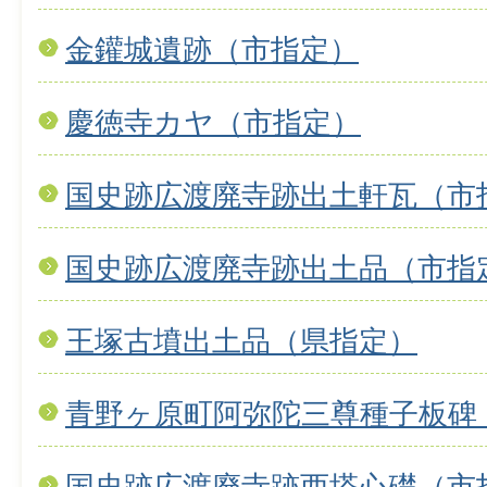
金鑵城遺跡（市指定）
慶徳寺カヤ（市指定）
国史跡広渡廃寺跡出土軒瓦（市
国史跡広渡廃寺跡出土品（市指
王塚古墳出土品（県指定）
青野ヶ原町阿弥陀三尊種子板碑
国史跡広渡廃寺跡西塔心礎（市