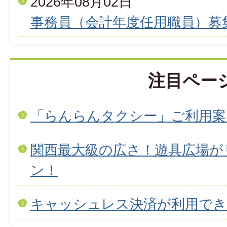
2026年08月02日
事務員（会計年度任用職員）募
注目ペー
「らんらんタクシー」ご利用案
関西最大級の広さ！遊具広場が
ン！
キャッシュレス決済が利用で