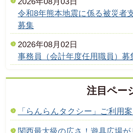
2026年08月03日
令和8年熊本地震に係る被災者
募集
2026年08月02日
事務員（会計年度任用職員）募
注目ペー
「らんらんタクシー」ご利用案
関西最大級の広さ！遊具広場が