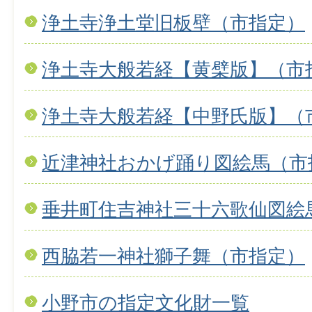
浄土寺浄土堂旧板壁（市指定）
浄土寺大般若経【黄檗版】（市
浄土寺大般若経【中野氏版】（
近津神社おかげ踊り図絵馬（市
垂井町住吉神社三十六歌仙図絵
西脇若一神社獅子舞（市指定）
小野市の指定文化財一覧