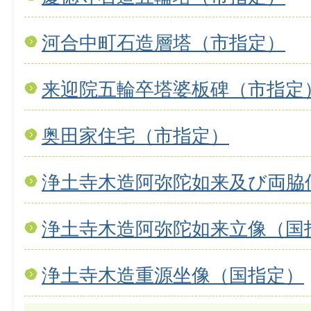
河合中町石造層塔（市指定）
来迎院五輪卒塔婆板碑（市指定
奥田家住宅（市指定）
浄土寺木造阿弥陀如来及び両脇
浄土寺木造阿弥陀如来立像（国
浄土寺木造重源坐像（国指定）