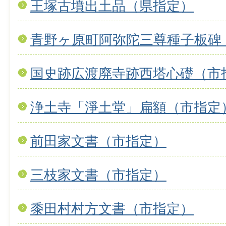
王塚古墳出土品（県指定）
青野ヶ原町阿弥陀三尊種子板碑
国史跡広渡廃寺跡西塔心礎（市
浄土寺「淨土堂」扁額（市指定
前田家文書（市指定）
三枝家文書（市指定）
黍田村村方文書（市指定）