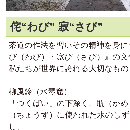
侘“わび” 寂“さび”
茶道の作法を習いその精神を身に
び（わび）・寂び（さび）』の文
私たちが世界に誇れる大切なもの
柳風鈴（水琴窟）
「つくばい」の下深く、瓶（かめ
（ちょうず）に使われた水のしず
し、