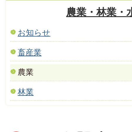
農業・林業・
お知らせ
畜産業
農業
林業