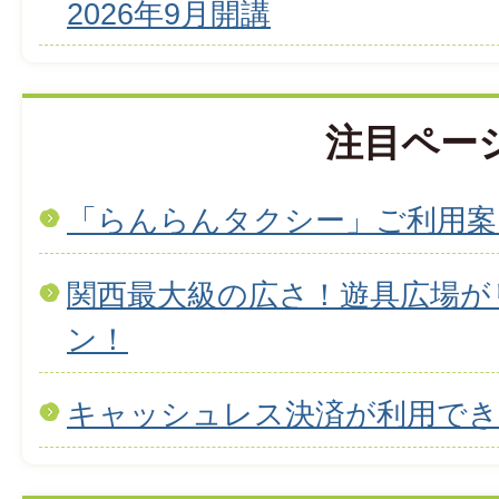
2026年9月開講
注目ペー
「らんらんタクシー」ご利用案
関西最大級の広さ！遊具広場が
ン！
キャッシュレス決済が利用で