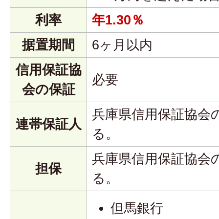
利率
年1.30％
据置期間
6ヶ月以内
信用保証協
必要
会の保証
兵庫県信用保証協会
連帯保証人
る。
兵庫県信用保証協会
担保
る。
但馬銀行