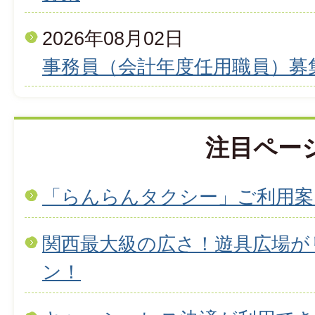
2026年08月02日
事務員（会計年度任用職員）募
注目ペー
「らんらんタクシー」ご利用案
関西最大級の広さ！遊具広場が
ン！