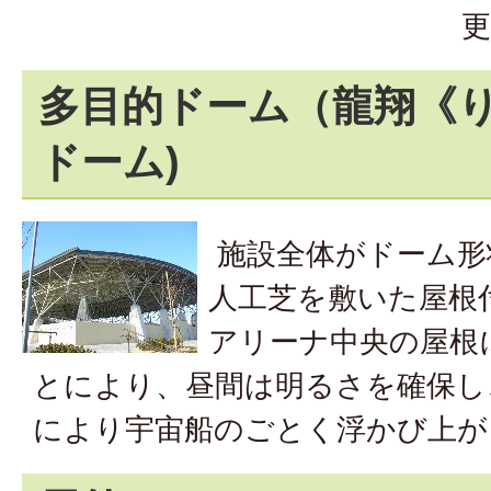
更
多目的ドーム（龍翔《
ドーム)
施設全体がドーム形
人工芝を敷いた屋根
アリーナ中央の屋根
とにより、昼間は明るさを確保し
により宇宙船のごとく浮かび上が