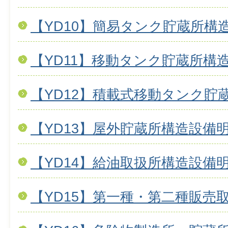
【YD10】簡易タンク貯蔵所構
【YD11】移動タンク貯蔵所構
【YD12】積載式移動タンク貯
【YD13】屋外貯蔵所構造設備
【YD14】給油取扱所構造設備
【YD15】第一種・第二種販売