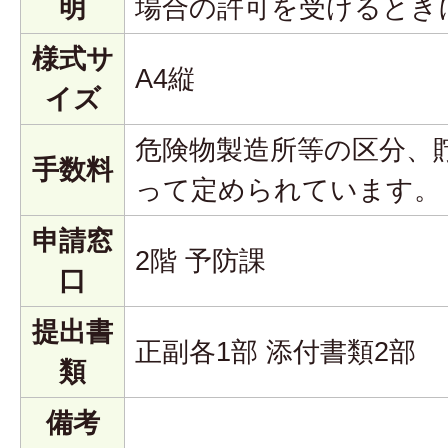
明
場合の許可を受けるとき
様式サ
A4縦
イズ
危険物製造所等の区分、
手数料
って定められています。
申請窓
2階 予防課
口
提出書
正副各1部 添付書類2部
類
備考