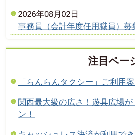
2026年08月02日
事務員（会計年度任用職員）募
注目ペー
「らんらんタクシー」ご利用案
関西最大級の広さ！遊具広場が
ン！
キャッシュレス決済が利用で