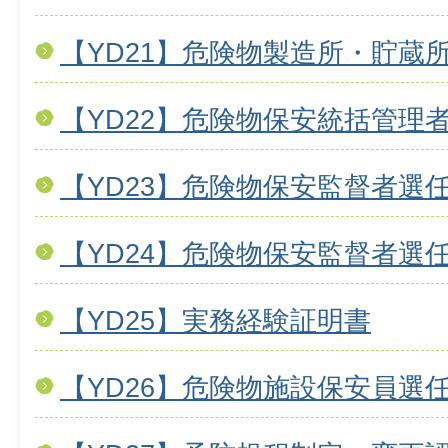
【YD21】危険物製造所・貯蔵
【YD22】危険物保安統括管理
【YD23】危険物保安監督者選
【YD24】危険物保安監督者選
【YD25】実務経験証明書
【YD26】危険物施設保安員選