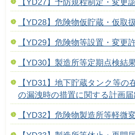
【YD27】予防規程制定・変更
【YD28】危険物仮貯蔵・仮取
【YD29】危険物等設置・変更
【YD30】製造所等定期点検結
【YD31】地下貯蔵タンク等の
の漏洩時の措置に関する計画届
【YD32】危険物製造所等軽微