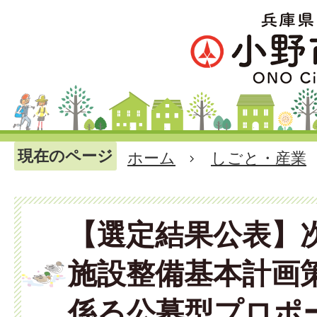
現在のページ
ホーム
しごと・産業
【選定結果公表】
施設整備基本計画
係る公募型プロポ