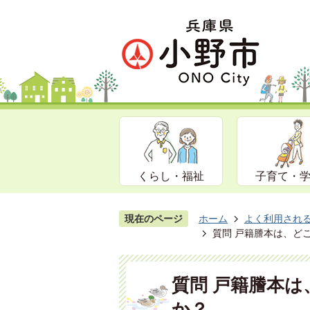
くらし・福祉
子育て・
現在のページ
ホーム
よく利用され
質問 戸籍謄本は、ど
質問 戸籍謄本
か？