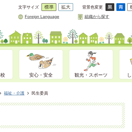
文字サイズ
背景色変更
Foreign Language
組織から探す
学校
安心・安全
観光・スポーツ
し
福祉・介護
民生委員