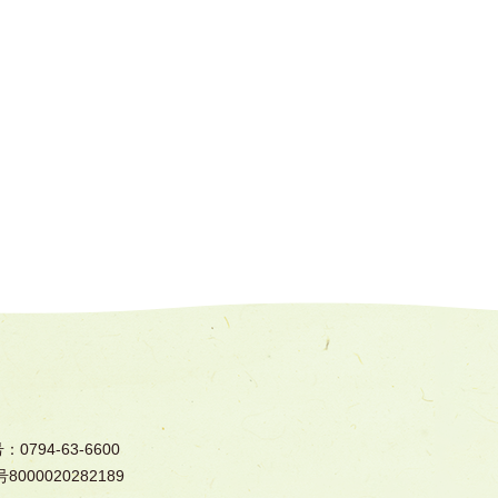
794-63-6600
000020282189