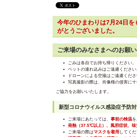
今年のひまわりは7月24日
がとうございました。
ご来場のみなさまへのお願い
ごみは各自でお持ち帰りください。
ペットの連れ込みはご遠慮ください
ドローンによる空撮はご遠慮くださ
写真撮影の際は、肖像権の侵害に十
ご協力をお願いいたします。
新型コロナウイルス感染症予防対
ご来場にあたっては、
事前の検温
を
発熱（37.5℃以上）、風邪症状、
ご来場の際は
マスクを着用
してくだ