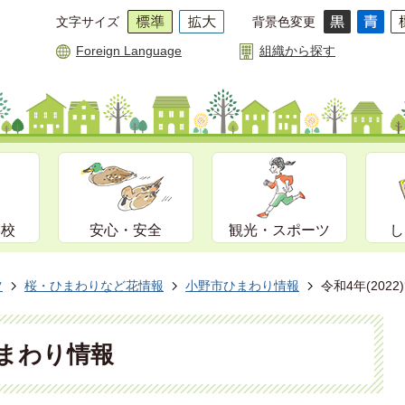
文字サイズ
背景色変更
Foreign Language
組織から探す
学校
安心・安全
観光・スポーツ
し
ツ
桜・ひまわりなど花情報
小野市ひまわり情報
令和4年(202
)ひまわり情報