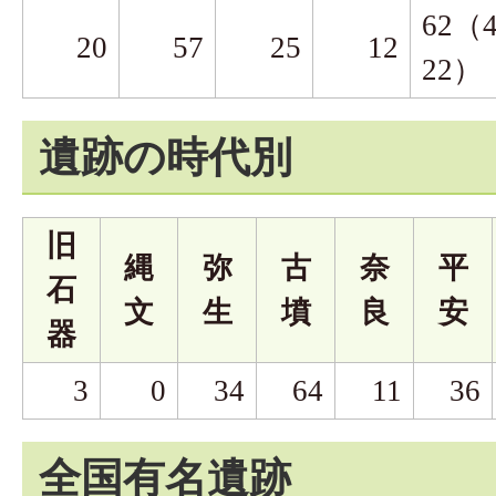
62（
20
57
25
12
22）
遺跡の時代別
旧
縄
弥
古
奈
平
石
文
生
墳
良
安
器
3
0
34
64
11
36
全国有名遺跡