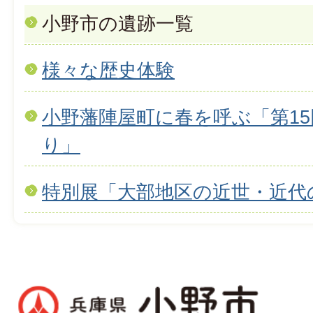
小野市の遺跡一覧
様々な歴史体験
小野藩陣屋町に春を呼ぶ「第1
り」
特別展「大部地区の近世・近代