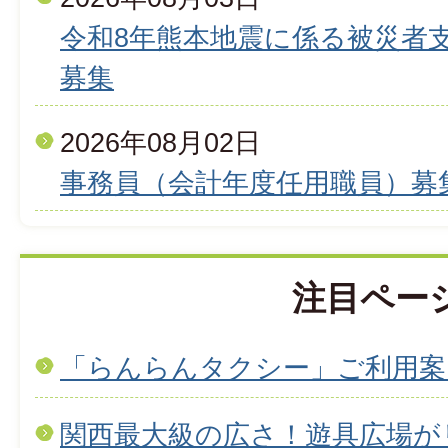
令和8年熊本地震に係る被災者
募集
2026年08月02日
事務員（会計年度任用職員）募
注目ペー
「らんらんタクシー」ご利用案
関西最大級の広さ！遊具広場が