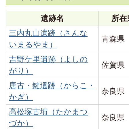
遺跡名
所在
三内丸山遺跡（さんな
青森県
いまるやま）
吉野ケ里遺跡（よしの
佐賀県
がり）
唐古・鍵遺跡（からこ・
奈良県
かぎ）
高松塚古墳（たかまつ
奈良県
づか）