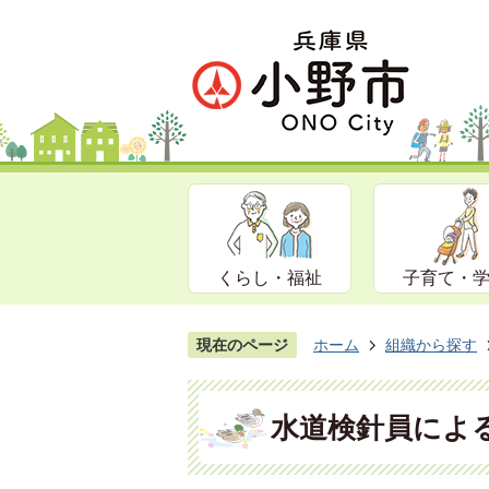
くらし・福祉
子育て・
現在のページ
ホーム
組織から探す
水道検針員によ