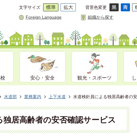
文字サイズ
背景色変更
Foreign Language
組織から探す
学校
安心・安全
観光・スポーツ
し
水道部
業務案内
上下水道
水道検針員による独居高齢者の
る独居高齢者の安否確認サービス