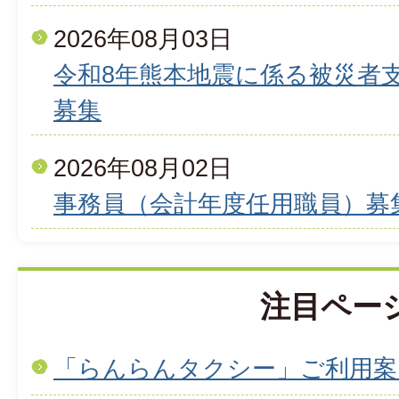
2026年08月03日
令和8年熊本地震に係る被災者
募集
2026年08月02日
事務員（会計年度任用職員）募
注目ペー
「らんらんタクシー」ご利用案