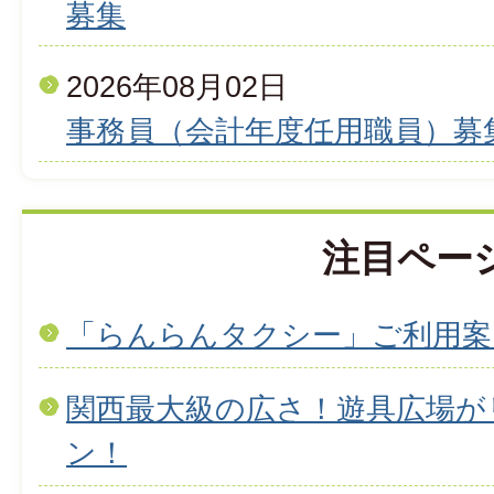
募集
2026年08月02日
事務員（会計年度任用職員）募
注目ペー
「らんらんタクシー」ご利用案
関西最大級の広さ！遊具広場が
ン！