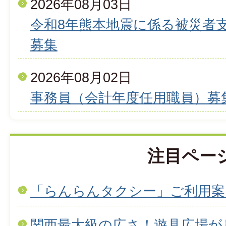
2026年08月03日
令和8年熊本地震に係る被災者
募集
2026年08月02日
事務員（会計年度任用職員）募
注目ペー
「らんらんタクシー」ご利用案
関西最大級の広さ！遊具広場が