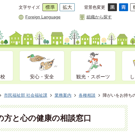
文字サイズ
背景色変更
Foreign Language
組織から探す
学校
安心・安全
観光・スポーツ
し
市民福祉部 社会福祉課
業務案内
各種相談
障がいをお持ち
の方と心の健康の相談窓口