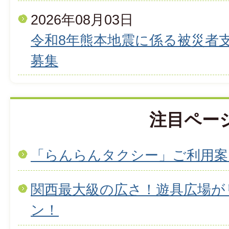
2026年08月03日
令和8年熊本地震に係る被災者
募集
注目ペー
「らんらんタクシー」ご利用案
関西最大級の広さ！遊具広場が
ン！