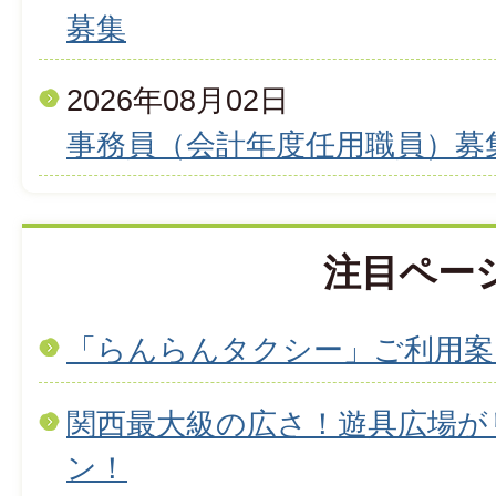
募集
2026年08月02日
事務員（会計年度任用職員）募
注目ペー
「らんらんタクシー」ご利用案
関西最大級の広さ！遊具広場が
ン！