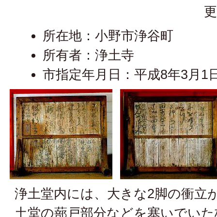
更
所在地：小野市浄谷町
所有者：浄土寺
市指定年月日：平成8年3月1
浄土堂内には、大きな2脚の衝立
土堂の蔀戸部分などを塞いでいた