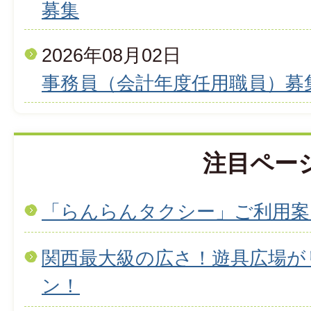
募集
2026年08月02日
事務員（会計年度任用職員）募
注目ペー
「らんらんタクシー」ご利用案
関西最大級の広さ！遊具広場が
ン！