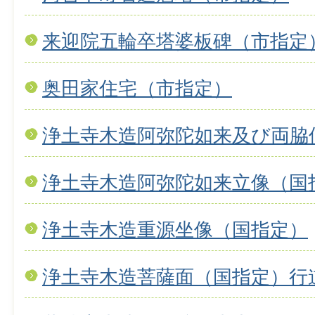
来迎院五輪卒塔婆板碑（市指定
奥田家住宅（市指定）
浄土寺木造阿弥陀如来及び両脇
浄土寺木造阿弥陀如来立像（国
浄土寺木造重源坐像（国指定）
浄土寺木造菩薩面（国指定）行