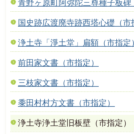
青野ヶ原町阿弥陀三尊種子板碑
国史跡広渡廃寺跡西塔心礎（市
浄土寺「淨土堂」扁額（市指定
前田家文書（市指定）
三枝家文書（市指定）
黍田村村方文書（市指定）
浄土寺浄土堂旧板壁（市指定）