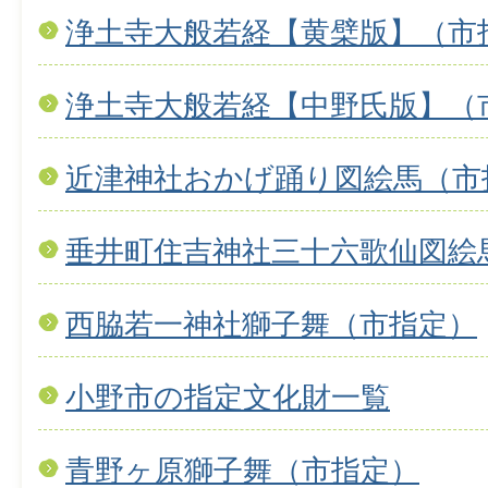
浄土寺大般若経【黄檗版】（市
浄土寺大般若経【中野氏版】（
近津神社おかげ踊り図絵馬（市
垂井町住吉神社三十六歌仙図絵
西脇若一神社獅子舞（市指定）
小野市の指定文化財一覧
青野ヶ原獅子舞（市指定）