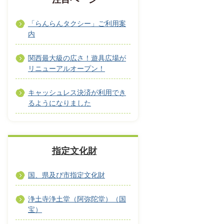
「らんらんタクシー」ご利用案
内
関西最大級の広さ！遊具広場が
リニューアルオープン！
キャッシュレス決済が利用でき
るようになりました
指定文化財
国、県及び市指定文化財
浄土寺浄土堂（阿弥陀堂）（国
宝）