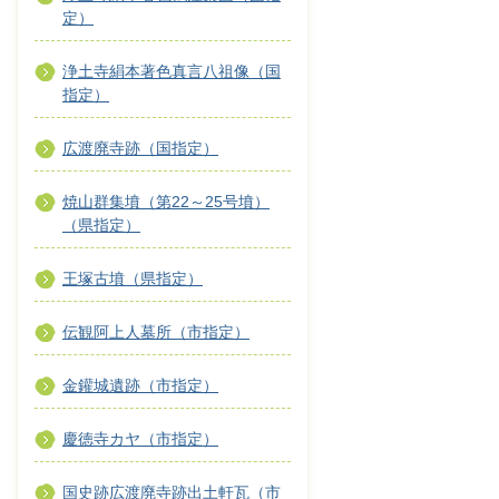
定）
浄土寺絹本著色真言八祖像（国
指定）
広渡廃寺跡（国指定）
焼山群集墳（第22～25号墳）
（県指定）
王塚古墳（県指定）
伝観阿上人墓所（市指定）
金鑵城遺跡（市指定）
慶徳寺カヤ（市指定）
国史跡広渡廃寺跡出土軒瓦（市