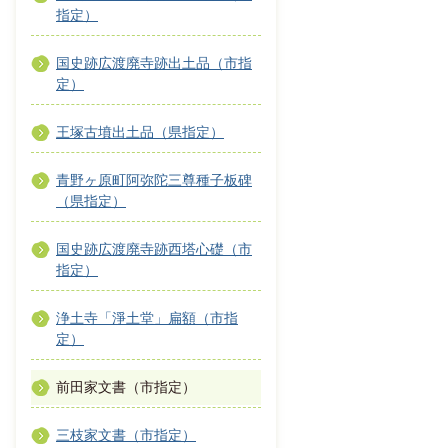
指定）
国史跡広渡廃寺跡出土品（市指
定）
王塚古墳出土品（県指定）
青野ヶ原町阿弥陀三尊種子板碑
（県指定）
国史跡広渡廃寺跡西塔心礎（市
指定）
浄土寺「淨土堂」扁額（市指
定）
前田家文書（市指定）
三枝家文書（市指定）