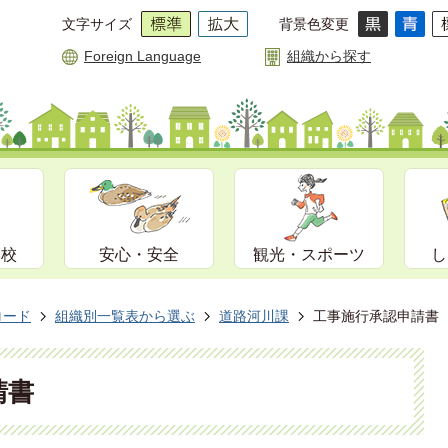
文字サイズ
背景色変更
Foreign Language
組織から探す
学校
安心・安全
観光・スポーツ
し
ロード
組織別一覧表から選ぶ
道路河川課
工事施行承認申請書
請書