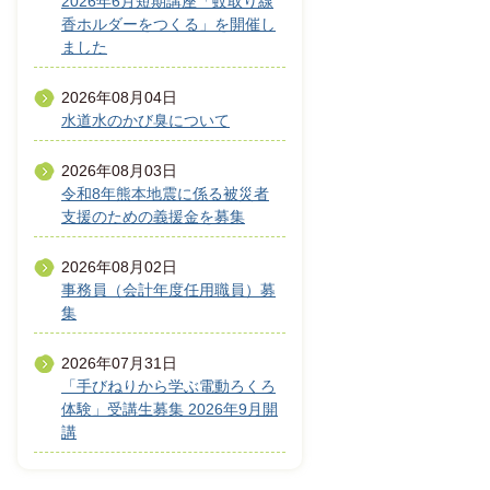
2026年6月短期講座「蚊取り線
香ホルダーをつくる」を開催し
ました
2026年08月04日
水道水のかび臭について
2026年08月03日
令和8年熊本地震に係る被災者
支援のための義援金を募集
2026年08月02日
事務員（会計年度任用職員）募
集
2026年07月31日
「手びねりから学ぶ電動ろくろ
体験」受講生募集 2026年9月開
講