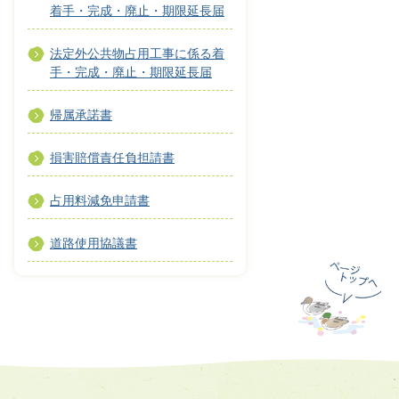
着手・完成・廃止・期限延長届
法定外公共物占用工事に係る着
手・完成・廃止・期限延長届
帰属承諾書
損害賠償責任負担請書
占用料減免申請書
道路使用協議書