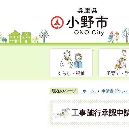
くらし・福祉
子育て・
現在のページ
ホーム
申請書ダウン
工事施行承認申