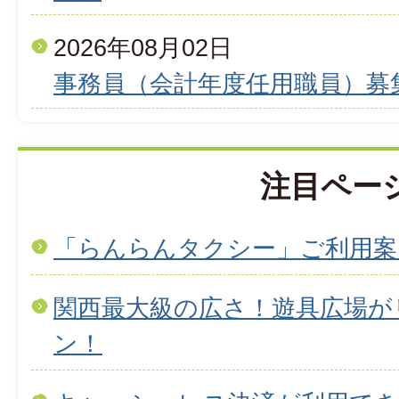
2026年08月02日
事務員（会計年度任用職員）募
注目ペー
「らんらんタクシー」ご利用案
関西最大級の広さ！遊具広場が
ン！