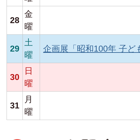
金
28
曜
土
29
企画展「昭和100年 子
曜
日
30
曜
月
31
曜