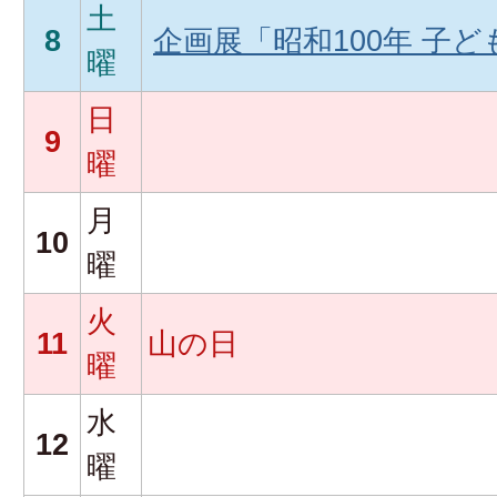
土
8
企画展「昭和100年 子
曜
日
9
曜
月
10
曜
火
11
山の日
曜
水
12
曜