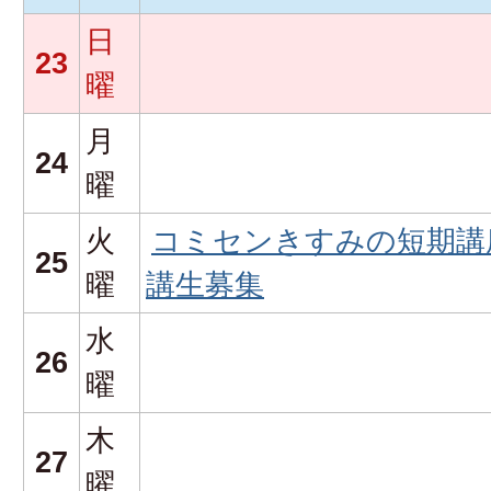
日
23
曜
月
24
曜
火
コミセンきすみの短期講
25
曜
講生募集
水
26
曜
木
27
曜