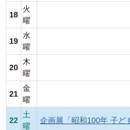
火
18
曜
水
19
曜
木
20
曜
金
21
曜
土
22
企画展「昭和100年 子
曜