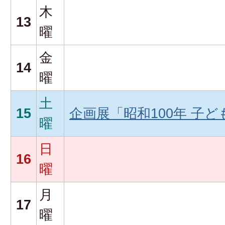
木
13
曜
金
14
曜
土
15
企画展「昭和100年 子
曜
日
16
曜
月
17
曜