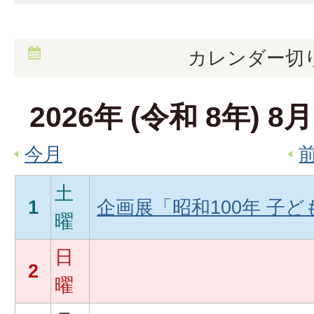
カレンダー切
2026
年 (
令和
8
年)
8
月
今月
土
1
企画展「昭和100年 子
曜
日
2
曜