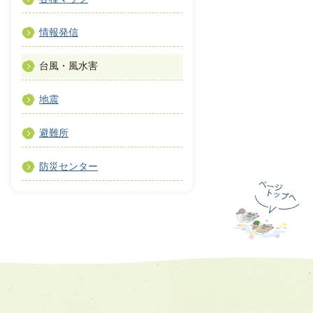
情報発信
台風・風水害
地震
避難所
防災センター