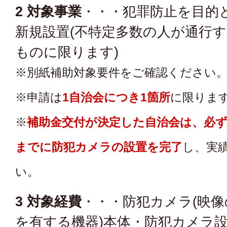
2 対象事業
・・・犯罪防止を目的
新規設置(不特定多数の人が通行
ものに限ります)
※別紙補助対象要件をご確認ください
※申請は
1自治会につき1箇所
に限りま
※
補助金交付が決定した自治会は、必ず
までに防犯カメラの設置を完了
し、実
い。
3 対象経費
・・・防犯カメラ(映
を有する機器)本体・防犯カメラ