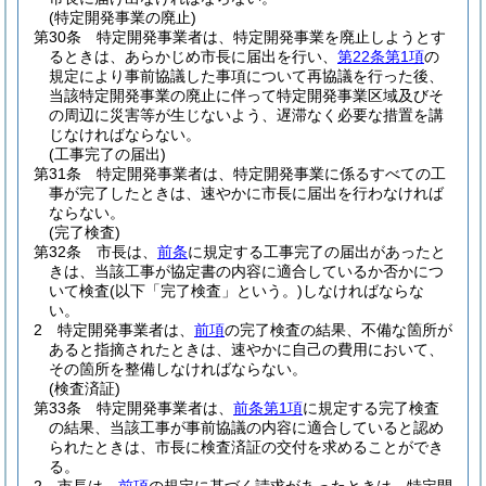
(特定開発事業の廃止)
第30条
特定開発事業者は、特定開発事業を廃止しようとす
るときは、あらかじめ市長に届出を行い、
第22条第1項
の
規定により事前協議した事項について再協議を行った後、
当該特定開発事業の廃止に伴って特定開発事業区域及びそ
の周辺に災害等が生じないよう、遅滞なく必要な措置を講
じなければならない。
(工事完了の届出)
第31条
特定開発事業者は、特定開発事業に係るすべての工
事が完了したときは、速やかに市長に届出を行わなければ
ならない。
(完了検査)
第32条
市長は、
前条
に規定する工事完了の届出があったと
きは、当該工事が協定書の内容に適合しているか否かにつ
いて検査
(以下「完了検査」という。)
しなければならな
い。
2
特定開発事業者は、
前項
の完了検査の結果、不備な箇所が
あると指摘されたときは、速やかに自己の費用において、
その箇所を整備しなければならない。
(検査済証)
第33条
特定開発事業者は、
前条第1項
に規定する完了検査
の結果、当該工事が事前協議の内容に適合していると認め
られたときは、市長に検査済証の交付を求めることができ
る。