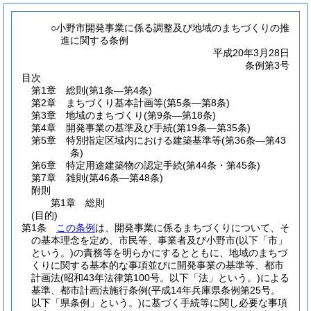
○小野市開発事業に係る調整及び地域のまちづくりの推
進に関する条例
平成20年3月28日
条例第3号
目次
第1章
総則
(第1条―第4条)
第2章
まちづくり基本計画等
(第5条―第8条)
第3章
地域のまちづくり
(第9条―第18条)
第4章
開発事業の基準及び手続
(第19条―第35条)
第5章
特別指定区域内における建築基準等
(第36条―第43
条)
第6章
特定用途建築物の認定手続
(第44条・第45条)
第7章
雑則
(第46条―第48条)
附則
第1章
総則
(目的)
第1条
この条例
は、開発事業に係るまちづくりについて、そ
の基本理念を定め、市民等、事業者及び小野市
(以下「市」
という。)
の責務等を明らかにするとともに、地域のまちづ
くりに関する基本的な事項並びに開発事業の基準等、都市
計画法
(昭和43年法律第100号。以下「法」という。)
による
基準、都市計画法施行条例
(平成14年兵庫県条例第25号。
以下「県条例」という。)
に基づく手続等に関し必要な事項