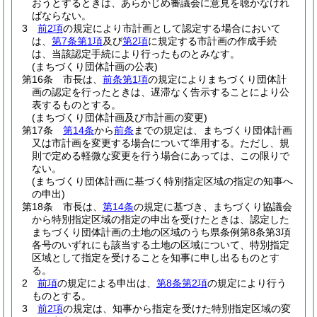
おうとするときは、あらかじめ審議会に意見を聴かなけれ
ばならない。
3
前2項
の規定により市計画として認定する場合において
は、
第7条第1項
及び
第2項
に規定する市計画の作成手続
は、当該認定手続により行ったものとみなす。
(まちづくり団体計画の公表)
第16条
市長は、
前条第1項
の規定によりまちづくり団体計
画の認定を行ったときは、遅滞なく告示することにより公
表するものとする。
(まちづくり団体計画及び市計画の変更)
第17条
第14条
から
前条
までの規定は、まちづくり団体計画
又は市計画を変更する場合について準用する。
ただし、規
則で定める軽微な変更を行う場合にあっては、この限りで
ない。
(まちづくり団体計画に基づく特別指定区域の指定の知事へ
の申出)
第18条
市長は、
第14条
の規定に基づき、まちづくり協議会
から特別指定区域の指定の申出を受けたときは、認定した
まちづくり団体計画の土地の区域のうち県条例第8条第3項
各号のいずれにも該当する土地の区域について、特別指定
区域として指定を受けることを知事に申し出るものとす
る。
2
前項
の規定による申出は、
第8条第2項
の規定により行う
ものとする。
3
前2項
の規定は、知事から指定を受けた特別指定区域の変