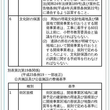
法
(昭和24年法律第189号)
及び屋外広
告物条例
(平成4年兵庫県条例第22号)
に適合するよう設置すること。
6
文化財の保護
(1)
周知の埋蔵文化財包蔵地及び隣
接地で開発事業を行おうとする開
発事業者は、工事に着手する60日
以上前に、小野市教育委員会と協
議を行わなければならない。
(2)
遺跡の所在の有無が明確でない
地域において開発事業を行おうと
する開発事業者は、規則で定める
ところにより、文化財保護のため
の調査に関する手続等を行わなけ
ればならない。
別表第2
(第19条関係)
(平成23条例19・一部改正)
公共施設及び公益施設の整備基準
種別
基準
1
街区規模
街区規模は、開発事業区域内に建
築予定の建築物の用途及び規模並び
に開発事業区域の形状及び地盤の性
質等を考慮し、規則で定める基準に