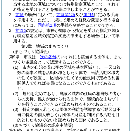
当する土地の区域については特別指定区域として、それぞ
れ指定を受けることを知事に申し出ることができる。
2
前項
の場合において、
前条第1項
及び
第2項
に定める手続
を準用する。
ただし、規則で定める軽微な変更を行う場合
にあっては、
同条第1項
の手続を省略することができる。
3
前2項
の規定は、市長が知事から指定を受けた指定区域又
は特別指定区域の指定の変更の申出をする場合において準
用する。
第3章
地域のまちづくり
(まちづくり協議会)
第9条
市長は、
次の各号
のいずれにも該当する団体を、まち
づくり協議会として認定することができる。
(1)
市内の自治会又は字の区域を基本区域とし、一又は複
数の基本区域を活動区域とした団体で、当該活動区域内
の住民が設置し、区域内の住民その他規則で定める利害
関係人であれば会員になることができるものであるこ
と。
(2)
規約を定めており、当該区域内の住民の相当数の者か
らの支持、協力が受けられる団体で、継続的なまちづく
りを行うことができると認められるものであること。
(3)
特定の個人若しくは団体の利益を誘導する活動又は不
当に特定の個人若しくは団体の財産を制限する活動を目
的としたものでないと認められる団体であること。
(まちづくり協議会の認定申請等)
第10条
まちづくり協議会として認定を受けようとする団体