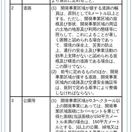
より適正に定めること。
2
道路
(1)
開発事業区域が接する道路の幅
員は、原則として6メートル以上と
する。ただし、開発事業区域の規
模及び形状、開発事業区域の周辺
の土地の地形及び利用の態様等に
照らして、これによることが著し
く困難と認められる場合であっ
て、環境の保全上、災害の防止
上、通行の安全上及び事業活動の
効率上支障がないと認められる規
模及び構造の道路である場合は、
この限りでない。
(2)
前号に定めるもののほか、開発
事業区域が接する道路、開発事業
区域内の道路及び交通安全施設等
は、規則で定める基準により整備
しなければならない。
3
公園等
(1)
開発事業区域が0.3ヘクタール以
上の開発事業にあっては、開発事
業区域面積に3パーセントを乗じて
得た面積
(当該面積が150平方メー
トル未満の場合は、150平方メート
ルとする。)
以上の公園、緑地又は