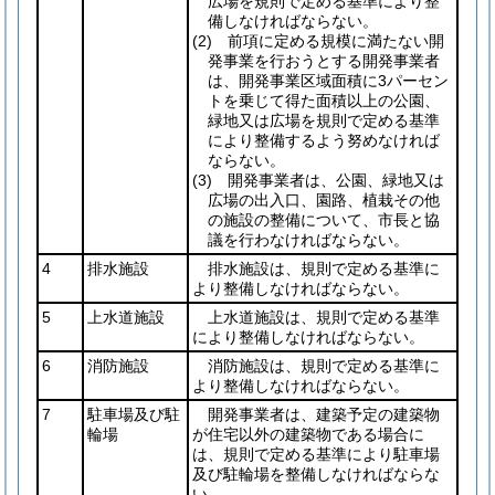
広場を規則で定める基準により整
備しなければならない。
(2)
前項に定める規模に満たない開
発事業を行おうとする開発事業者
は、開発事業区域面積に3パーセン
トを乗じて得た面積以上の公園、
緑地又は広場を規則で定める基準
により整備するよう努めなければ
ならない。
(3)
開発事業者は、公園、緑地又は
広場の出入口、園路、植栽その他
の施設の整備について、市長と協
議を行わなければならない。
4
排水施設
排水施設は、規則で定める基準に
より整備しなければならない。
5
上水道施設
上水道施設は、規則で定める基準
により整備しなければならない。
6
消防施設
消防施設は、規則で定める基準に
より整備しなければならない。
7
駐車場及び駐
開発事業者は、建築予定の建築物
輪場
が住宅以外の建築物である場合に
は、規則で定める基準により駐車場
及び駐輪場を整備しなければならな
い。