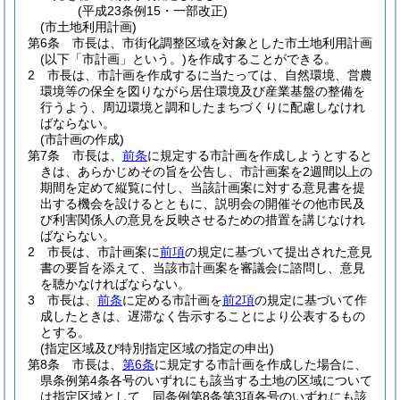
(平成23条例15・一部改正)
(市土地利用計画)
第6条
市長は、市街化調整区域を対象とした市土地利用計画
(以下「市計画」という。)
を作成することができる。
2
市長は、市計画を作成するに当たっては、自然環境、営農
環境等の保全を図りながら居住環境及び産業基盤の整備を
行うよう、周辺環境と調和したまちづくりに配慮しなけれ
ばならない。
(市計画の作成)
第7条
市長は、
前条
に規定する市計画を作成しようとすると
きは、あらかじめその旨を公告し、市計画案を2週間以上の
期間を定めて縦覧に付し、当該計画案に対する意見書を提
出する機会を設けるとともに、説明会の開催その他市民及
び利害関係人の意見を反映させるための措置を講じなけれ
ばならない。
2
市長は、市計画案に
前項
の規定に基づいて提出された意見
書の要旨を添えて、当該市計画案を審議会に諮問し、意見
を聴かなければならない。
3
市長は、
前条
に定める市計画を
前2項
の規定に基づいて作
成したときは、遅滞なく告示することにより公表するもの
とする。
(指定区域及び特別指定区域の指定の申出)
第8条
市長は、
第6条
に規定する市計画を作成した場合に、
県条例第4条各号のいずれにも該当する土地の区域について
は指定区域として、同条例第8条第3項各号のいずれにも該