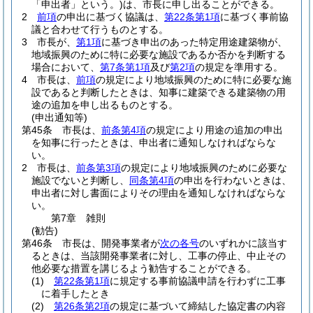
「申出者」という。)
は、市長に申し出ることができる。
2
前項
の申出に基づく協議は、
第22条第1項
に基づく事前協
議と合わせて行うものとする。
3
市長が、
第1項
に基づき申出のあった特定用途建築物が、
地域振興のために特に必要な施設であるか否かを判断する
場合において、
第7条第1項
及び
第2項
の規定を準用する。
4
市長は、
前項
の規定により地域振興のために特に必要な施
設であると判断したときは、知事に建築できる建築物の用
途の追加を申し出るものとする。
(申出通知等)
第45条
市長は、
前条第4項
の規定により用途の追加の申出
を知事に行ったときは、申出者に通知しなければならな
い。
2
市長は、
前条第3項
の規定により地域振興のために必要な
施設でないと判断し、
同条第4項
の申出を行わないときは、
申出者に対し書面によりその理由を通知しなければならな
い。
第7章
雑則
(勧告)
第46条
市長は、開発事業者が
次の各号
のいずれかに該当す
るときは、当該開発事業者に対し、工事の停止、中止その
他必要な措置を講じるよう勧告することができる。
(1)
第22条第1項
に規定する事前協議申請を行わずに工事
に着手したとき
(2)
第26条第2項
の規定に基づいて締結した協定書の内容