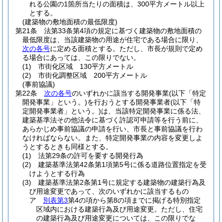
れる公園の1箇所当たりの面積は、300平方メートル以上
とする。
(建築物の敷地面積の最低限度)
第21条
法第33条第4項の規定に基づく建築物の敷地面積の
最低限度は、当該建築物の用途が住宅である場合に限り、
次の各号
に定める面積とする。
ただし、市長が規則で定め
る場合にあっては、この限りでない。
(1)
市街化区域 130平方メートル
(2)
市街化調整区域 200平方メートル
(事前協議)
第22条
次の各号
のいずれかに該当する開発事業
(以下「特定
開発事業」という。)
を行おうとする開発事業者
(以下「特
定開発事業者」という。)
は、当該特定開発事業に係る法、
建築基準法その他法令に基づく許認可申請等を行う前に、
あらかじめ事前協議の申請を行い、市長と事前協議を行わ
なければならない。
また、特定開発事業の内容を変更しよ
うとするときも同様とする。
(1)
法第29条の許可を要する開発行為
(2)
建築基準法第42条第1項第5号に係る道路位置指定を受
けようとする行為
(3)
建築基準法第2条第1号に規定する建築物の建築行為及
び用途変更であって、次のいずれかに該当するもの
ア
別表第3
第4の項から第8の項までに掲げる特別指定
区域内における建築行為及び用途変更。
ただし、住宅
の建築行為及び用途変更については、この限りでな