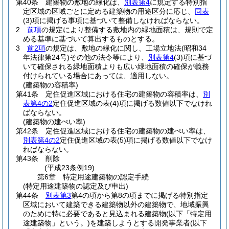
第40条
建築物の敷地の緑化は、
別表第4
に規定する特別指
定区域の区域ごとに定める建築物の用途区分に応じ、
同表
(3)
項に掲げる事項に基づいて整備しなければならない。
2
前項
の規定により整備する敷地内の緑地面積は、規則で定
める基準に基づいて算出するものとする。
3
前2項
の規定は、敷地の緑化に関し、工場立地法
(昭和34
年法律第24号)
その他の法令等により、
別表第4
(3)
項に基づ
いて確保される緑地面積よりも広い緑地面積の確保が義務
付けられている場合にあっては、適用しない。
(建築物の容積率)
第41条
定住促進区域における住宅の建築物の容積率は、
別
表第4の2
定住促進区域の表
(4)
項に掲げる数値以下でなけれ
ばならない。
(建築物の建ぺい率)
第42条
定住促進区域における住宅の建築物の建ぺい率は、
別表第4の2
定住促進区域の表
(5)
項に掲げる数値以下でなけ
ればならない。
第43条
削除
(平成23条例19)
第6章
特定用途建築物の認定手続
(特定用途建築物の認定及び申出)
第44条
別表第3
第4の項から第8の項までに掲げる特別指定
区域において建築できる建築物以外の建築物で、地域振興
のために特に必要であると見込まれる建築物
(以下「特定用
途建築物」という。)
を建築しようとする開発事業者
(以下