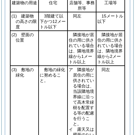
建築物の用途
住宅
店舗等、事務
工場等
所等
(1)
建築物
3階建て以
同左
15メートル
の高さの限
下かつ12メー
以下
度
トル以下
(2)
壁面の
隣接地が居
隣接地が居
位置
住の用に供さ
住の用に供さ
れている場合
れている場合
は、隣地境界
は、隣地境界
線から1メー
線から2メー
トル以上
トル以上
(3)
敷地の
敷地の緑化
ア 隣接地が
同左
緑化
に努めるこ
居住の用に
と。
供されてい
る場合は、
当該隣地境
界線に沿っ
て高木常緑
樹を配置す
る等の配慮
を行うこ
と。
イ 露天又は
壁面のない