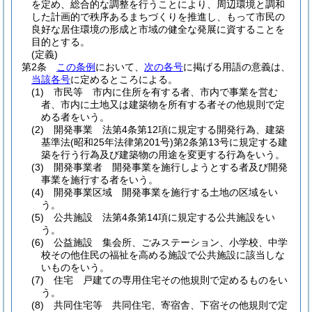
を定め、総合的な調整を行うことにより、周辺環境と調和
した計画的で秩序あるまちづくりを推進し、もって市民の
良好な居住環境の形成と市域の健全な発展に資することを
目的とする。
(定義)
第2条
この条例
において、
次の各号
に掲げる用語の意義は、
当該各号
に定めるところによる。
(1)
市民等 市内に住所を有する者、市内で事業を営む
者、市内に土地又は建築物を所有する者その他規則で定
める者をいう。
(2)
開発事業 法第4条第12項に規定する開発行為、建築
基準法
(昭和25年法律第201号)
第2条第13号に規定する建
築を行う行為及び建築物の用途を変更する行為をいう。
(3)
開発事業者 開発事業を施行しようとする者及び開発
事業を施行する者をいう。
(4)
開発事業区域 開発事業を施行する土地の区域をい
う。
(5)
公共施設 法第4条第14項に規定する公共施設をい
う。
(6)
公益施設 集会所、ごみステーション、小学校、中学
校その他住民の福祉を高める施設で公共施設に該当しな
いものをいう。
(7)
住宅 戸建ての専用住宅その他規則で定めるものをい
う。
(8)
共同住宅等 共同住宅、寄宿舎、下宿その他規則で定