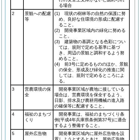
る場合
2
景観への配慮
(1)
現状の樹林等の自然の保護に努
等
め、良好な住環境の形成に配慮す
ること。
(2)
開発事業区域内の緑化に努める
こと。
(3)
建築物の基調となる色彩につい
ては、規則で定める基準に基づ
き、周辺の景観と調和するよう努
めること。
(4)
前3号に定めるもののほか、景観
の保全、形成及び緑化の推進に関
しては、規則で定めるところによ
る。
3
営農環境の保
開発事業区域が農地に接している
全
場合は、営農環境を保全するよう、
日影、排水及び農耕用機械の進入路
の確保等に配慮すること。
4
福祉のまちづ
開発事業は、福祉のまちづくり条
くり
例
(平成4年兵庫県条例第37号)
に適合
するよう整備すること。
5
屋外広告物
開発事業区域内に屋外広告物を設
置しようとするときは、屋外広告物