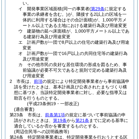
い。
イ
開発事業区域面積
(同一の事業者
(
第29条
に規定する
事業の承継者を含む。)
が、隣接する2以上の区域を一
体的に利用する場合はその合計面積)
が、1,000平方メ
ートル以上である土地における建築行為及び用途変更
ウ
建築物の延べ床面積が、1,000平方メートル以上であ
る建築行為及び用途変更
エ
計画戸数が一団で8戸以上の住宅の建築行為及び用途
変更
オ
計画戸数が一団で16戸以上の共同住宅等の建築行為
及び用途変更
カ
その他市民の良好な居住環境の形成を図るため、事
前協議が必要不可欠であると規則で定める建築行為及
び用途変更
2
市長は、
前項
の規定により特定開発事業者から事前協議申
請を受けたときは、基本計画及び公表されたまちづくり構
想に基づき、当該特定開発事業者に対し、必要な指導又は
助言を行うものとする。
(平成23条例19・一部改正)
(適合審査)
第23条
市長は、
前条第1項
の規定に基づいて事前協議の申
請がされたときは、
第19条
から
第21条
までに定める基準に
適合しているか否かを審査するものとする。
(周辺住民等への説明義務等)
第24条
特定開発事業者は、特定開発事業を行おうとする区