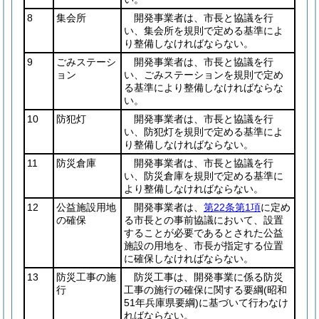
8
集会所
開発事業者は、市長と協議を行
い、集会所を規則で定める基準によ
り整備しなければならない。
9
ごみステーシ
開発事業者は、市長と協議を行
ョン
い、ごみステーションを規則で定め
る基準により整備しなければならな
い。
10
防犯灯
開発事業者は、市長と協議を行
い、防犯灯を規則で定める基準によ
り整備しなければならない。
11
防災倉庫
開発事業者は、市長と協議を行
い、防災倉庫を規則で定める基準に
より整備しなければならない。
12
公益施設用地
開発事業者は、
第22条第1項
に定め
の確保
る市長との事前協議において、設置
することが必要であるとされた公益
施設の用地を、市長が指定する位置
に確保しなければならない。
13
防災工事の施
防災工事は、開発事業に係る防災
行
工事の施行の確保に関する要綱
(昭和
51年兵庫県要綱)
に基づいて行わなけ
ればならない。