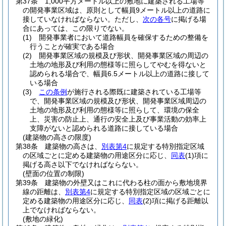
第37条
1,000平方メートル以上の敷地に建築される工場等
の開発事業区域は、原則として幅員9メートル以上の道路に
接していなければならない。
ただし、
次の各号
に掲げる場
合にあっては、この限りでない。
(1)
開発事業者において道路幅員を確保するための整備を
行うことが確実である場合
(2)
開発事業区域の規模及び形状、開発事業区域の周辺の
土地の地形及び利用の態様等に照らしてやむを得ないと
認められる場合で、幅員6.5メートル以上の道路に接して
いる場合
(3)
この条例
が施行される際既に建築されている工場等
で、開発事業区域の規模及び形状、開発事業区域周辺の
土地の地形及び利用の態様等に照らして、環境の保全
上、災害の防止上、通行の安全上及び事業活動の効率上
支障がないと認められる道路に接している場合
(建築物の高さの限度)
第38条
建築物の高さは、
別表第4
に規定する特別指定区域
の区域ごとに定める建築物の用途区分に応じ、
同表
(1)
項に
掲げる高さ以下でなければならない。
(壁面の位置の制限)
第39条
建築物の外壁又はこれに代わる柱の面から敷地境界
線の距離は、
別表第4
に規定する特別指定区域の区域ごとに
定める建築物の用途区分に応じ、
同表
(2)
項に掲げる距離以
上でなければならない。
(敷地の緑化)