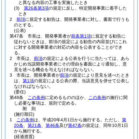
と異なる内容の工事を実施したとき
(3)
第26条第3項
の規定に反し、特定開発事業に着手した
とき
2
前項
に規定する勧告は、開発事業者に対し、書面で行うも
のとする。
(公表)
第47条
市長は、開発事業者が
前条第1項
に規定する勧告に
従わないときは、前項の規定による勧告の内容並びにこれ
に対する開発事業者の対応の内容を公表することができ
る。
2
市長は、
前項
の規定による公表を行うに当たっては、あら
かじめ当該開発事業者にその理由を書面により通知し、意
見を述べる機会を与えなければならない。
3
市長は、開発事業者が
前項
の規定により意見を述べたとき
は、
第1項
の規定による公表の際、当該意見を併せて公表し
なければならない。
(委任)
第48条
この条例
に定めるもののほか、
この条例
の施行に関
し必要な事項は、規則で定める。
附
則
(施行期日)
1
この条例
は、平成20年4月1日から施行する。
ただし、
第
20条
、
第21条
、
第46条
及び
第47条
の規定は、同年10月1日
から施行する。
(経過措置)