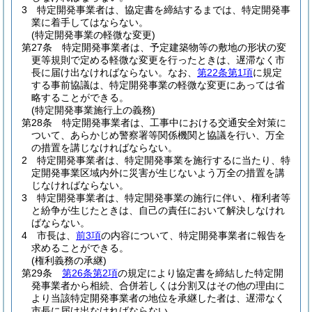
3
特定開発事業者は、協定書を締結するまでは、特定開発事
業に着手してはならない。
(特定開発事業の軽微な変更)
第27条
特定開発事業者は、予定建築物等の敷地の形状の変
更等規則で定める軽微な変更を行ったときは、遅滞なく市
長に届け出なければならない。
なお、
第22条第1項
に規定
する事前協議は、特定開発事業の軽微な変更にあっては省
略することができる。
(特定開発事業施行上の義務)
第28条
特定開発事業者は、工事中における交通安全対策に
ついて、あらかじめ警察署等関係機関と協議を行い、万全
の措置を講じなければならない。
2
特定開発事業者は、特定開発事業を施行するに当たり、特
定開発事業区域内外に災害が生じないよう万全の措置を講
じなければならない。
3
特定開発事業者は、特定開発事業の施行に伴い、権利者等
と紛争が生じたときは、自己の責任において解決しなけれ
ばならない。
4
市長は、
前3項
の内容について、特定開発事業者に報告を
求めることができる。
(権利義務の承継)
第29条
第26条第2項
の規定により協定書を締結した特定開
発事業者から相続、合併若しくは分割又はその他の理由に
より当該特定開発事業者の地位を承継した者は、遅滞なく
市長に届け出なければならない。