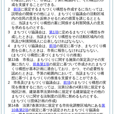
の場合において、市長は、予算の範囲内で、その構想の作
成を支援することができる。
2
前項
に規定するまちづくり構想を作成するに当たっては、
説明会の開催その他により、まちづくり協議会の活動区域
内の住民の意見を反映させるための措置を講じるととも
に、当該まちづくり構想の案に関係する利害関係人の意見
を求めるものとする。
3
まちづくり協議会は、
第1項
に定めるまちづくり構想を作
成したときは、当該まちづくり構想をその活動区域内の住
民及び利害関係人に公表しなければならない。
4
まちづくり協議会は、
前項
の規定に基づき、まちづくり構
想を公表したときは、市長に報告しなければならない。
(まちづくり構想に基づくまちづくりの推進)
第13条
市長は、まちづくりに関する施策の策定及びその実
施に当たり、
前条第1項
の規定に基づいて作成されたまちづ
くり構想が基本計画に適合しており、かつ、その必要性を
認めたときは、予算の範囲内において、当該まちづくり構
想に基づくまちづくりの推進を支援することができる。
2
市長及びまちづくり協議会は、
前項
のまちづくり構想の実
現を推進するに当たっては、法第12条の4第1項に規定する
地区計画、建築基準法第69条に規定する建築協定その他の
まちづくりに関する法制度の活用に努めるものとする。
(まちづくり団体計画の作成)
第14条
法第7条第3項に規定する市街化調整区域内にある
第
10条第2項
の規定に基づき認定されたまちづくり協議会