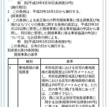
附
則
(平成23年9月30日
条例第19号)
(施行期日)
1
この条例は、平成23年10月1日から施行する。
(経過措置)
2
この条例による改正後の小野市開発事業に係る調整及び地
域のまちづくりの推進に関する条例の規定は、平成23年10
月1日以降に受理した開発事業に係る事前協議の申請から適
用し、同日前に受理した開発事業に係る事前協議の申請に
ついては、なお従前の例による。
附
則
(平成29年3月29日
条例第5号)
この条例は、公布の日から施行する。
別表第1
(第19条関係)
開発事業の基準
種別
基準
1
敷地面積の最
市街化区域における住宅の敷地面
低限度
積の最低限度は130平方メートルと
し、市街化調整区域及び都市計画区
域外における住宅の敷地面積の最低
限度は200平方メートルとする。ただ
し、次の各号に掲げる場合にあって
は、この限りでない。
(1)
既に法又は旧住宅地造成事業に
関する法律
(昭和39年法律第160号)
に基づき、開発許可又は認可を受