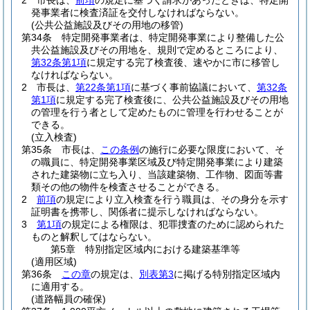
2
市長は、
前項
の規定に基づく請求があったときは、特定開
発事業者に検査済証を交付しなければならない。
(公共公益施設及びその用地の移管)
第34条
特定開発事業者は、特定開発事業により整備した公
共公益施設及びその用地を、規則で定めるところにより、
第32条第1項
に規定する完了検査後、速やかに市に移管し
なければならない。
2
市長は、
第22条第1項
に基づく事前協議において、
第32条
第1項
に規定する完了検査後に、公共公益施設及びその用地
の管理を行う者として定めたものに管理を行わせることが
できる。
(立入検査)
第35条
市長は、
この条例
の施行に必要な限度において、そ
の職員に、特定開発事業区域及び特定開発事業により建築
された建築物に立ち入り、当該建築物、工作物、図面等書
類その他の物件を検査させることができる。
2
前項
の規定により立入検査を行う職員は、その身分を示す
証明書を携帯し、関係者に提示しなければならない。
3
第1項
の規定による権限は、犯罪捜査のために認められた
ものと解釈してはならない。
第5章
特別指定区域内における建築基準等
(適用区域)
第36条
この章
の規定は、
別表第3
に掲げる特別指定区域内
に適用する。
(道路幅員の確保)