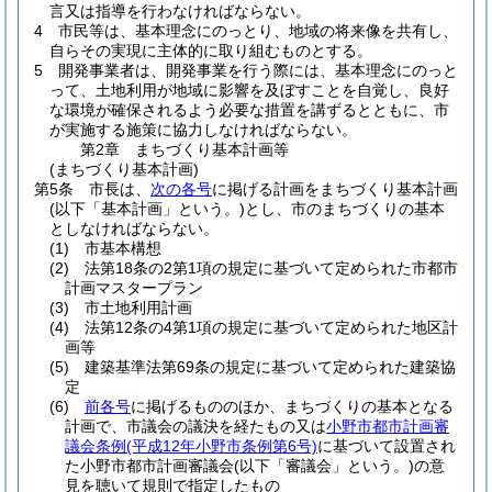
言又は指導を行わなければならない。
4
市民等は、基本理念にのっとり、地域の将来像を共有し、
自らその実現に主体的に取り組むものとする。
5
開発事業者は、開発事業を行う際には、基本理念にのっと
って、土地利用が地域に影響を及ぼすことを自覚し、良好
な環境が確保されるよう必要な措置を講ずるとともに、市
が実施する施策に協力しなければならない。
第2章
まちづくり基本計画等
(まちづくり基本計画)
第5条
市長は、
次の各号
に掲げる計画をまちづくり基本計画
(以下「基本計画」という。)
とし、市のまちづくりの基本
としなければならない。
(1)
市基本構想
(2)
法第18条の2第1項の規定に基づいて定められた市都市
計画マスタープラン
(3)
市土地利用計画
(4)
法第12条の4第1項の規定に基づいて定められた地区計
画等
(5)
建築基準法第69条の規定に基づいて定められた建築協
定
(6)
前各号
に掲げるもののほか、まちづくりの基本となる
計画で、市議会の議決を経たもの又は
小野市都市計画審
議会条例
(平成12年小野市条例第6号)
に基づいて設置され
た小野市都市計画審議会
(以下「審議会」という。)
の意
見を聴いて規則で指定したもの