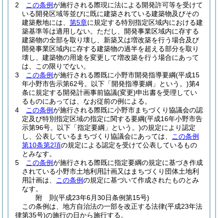
2
この条例
が施行される際現に法による開発許可等を受けて
いる開発区域等並びに既に建築されている建築物及びその
建築敷地には、
第5章
に規定する特別指定区域内における建
築基準等は適用しない。
ただし、開発事業区域内に存する
建築物の全部を取り壊し、新築又は増改築を行う場合及び
開発事業区域内に存する建築物の過半を超える部分を取り
壊し、建築物の用途を変更して増改築を行う場合にあって
は、この限りでない。
3
この条例
が施行される際既に小野市開発指導要綱
(平成15
年小野市告示第62号。以下「開発指導要綱」という。)
第4
条に規定する開発計画事前協議
(変更)
申出書を受理してい
るものにあっては、なお従前の例による。
4
この条例
が施行される際既に小野市まちづくり協議会の認
定及び特別指定区域の指定に関する要綱
(平成16年小野市告
示第96号。以下「指定要綱」という。)
の規定により認定
し、公表しているまちづくり協議会にあっては、
この条例
第10条第2項
の規定による認定を受けて公表しているもの
とみなす。
5
この条例
が施行される際既に指定要綱の規定に基づき作成
されている小野市土地利用計画又はまちづくり団体土地利
用計画は、
この条例
の規定に基づいて作成されたものとみ
なす。
附
則
(平成23年6月30日
条例第15号)
この条例は、地方自治法の一部を改正する法律
(平成23年法
律第35号)
の施行の日から施行する。