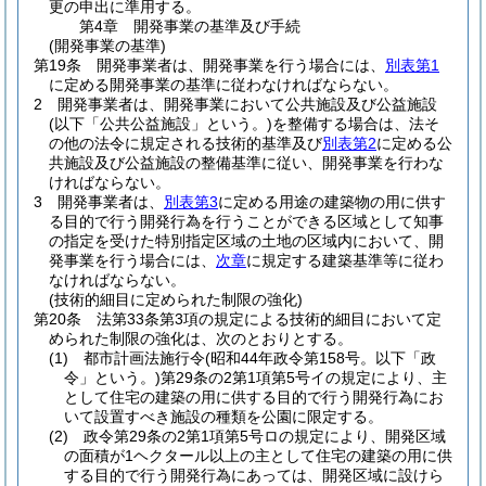
更の申出に準用する。
第4章
開発事業の基準及び手続
(開発事業の基準)
第19条
開発事業者は、開発事業を行う場合には、
別表第1
に定める開発事業の基準に従わなければならない。
2
開発事業者は、開発事業において公共施設及び公益施設
(以下「公共公益施設」という。)
を整備する場合は、法そ
の他の法令に規定される技術的基準及び
別表第2
に定める公
共施設及び公益施設の整備基準に従い、開発事業を行わな
ければならない。
3
開発事業者は、
別表第3
に定める用途の建築物の用に供す
る目的で行う開発行為を行うことができる区域として知事
の指定を受けた特別指定区域の土地の区域内において、開
発事業を行う場合には、
次章
に規定する建築基準等に従わ
なければならない。
(技術的細目に定められた制限の強化)
第20条
法第33条第3項の規定による技術的細目において定
められた制限の強化は、次のとおりとする。
(1)
都市計画法施行令
(昭和44年政令第158号。以下「政
令」という。)
第29条の2第1項第5号イの規定により、主
として住宅の建築の用に供する目的で行う開発行為にお
いて設置すべき施設の種類を公園に限定する。
(2)
政令第29条の2第1項第5号ロの規定により、開発区域
の面積が1ヘクタール以上の主として住宅の建築の用に供
する目的で行う開発行為にあっては、開発区域に設けら