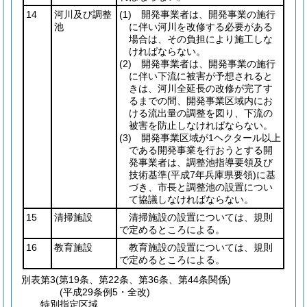
14
河川及び調整
(1)
開発事業者は、開発事業の施行
池
に伴い河川を改修する必要がある
場合は、その負担により施工しな
ければならない。
(2)
開発事業者は、開発事業の施行
に伴い下流に被害が予想されると
きは、河川全延長の改修が完了す
るまでの間、開発事業区域内にお
ける流出量の調整を図り、下流の
被害を防止しなければならない。
(3)
開発事業区域が1ヘクタール以上
である開発事業を行おうとする開
発事業者は、調整池指導要領及び
技術基準
(平成7年兵庫県要領)
に基
づき、市長と調整池の設置につい
て協議しなければならない。
15
清掃施設
清掃施設の設置については、規則
で定めるところによる。
16
教育施設
教育施設の設置については、規則
で定めるところによる。
別表第3
(第19条、第22条、第36条、第44条関係)
(平成29条例5・全改)
特別指定区域