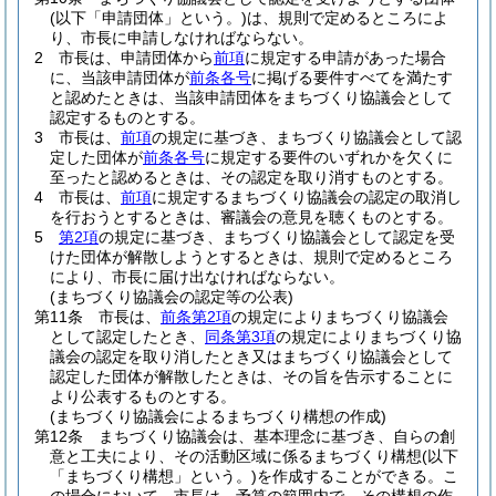
(以下「申請団体」という。)
は、規則で定めるところによ
り、市長に申請しなければならない。
2
市長は、申請団体から
前項
に規定する申請があった場合
に、当該申請団体が
前条各号
に掲げる要件すべてを満たす
と認めたときは、当該申請団体をまちづくり協議会として
認定するものとする。
3
市長は、
前項
の規定に基づき、まちづくり協議会として認
定した団体が
前条各号
に規定する要件のいずれかを欠くに
至ったと認めるときは、その認定を取り消すものとする。
4
市長は、
前項
に規定するまちづくり協議会の認定の取消し
を行おうとするときは、審議会の意見を聴くものとする。
5
第2項
の規定に基づき、まちづくり協議会として認定を受
けた団体が解散しようとするときは、規則で定めるところ
により、市長に届け出なければならない。
(まちづくり協議会の認定等の公表)
第11条
市長は、
前条第2項
の規定によりまちづくり協議会
として認定したとき、
同条第3項
の規定によりまちづくり協
議会の認定を取り消したとき又はまちづくり協議会として
認定した団体が解散したときは、その旨を告示することに
より公表するものとする。
(まちづくり協議会によるまちづくり構想の作成)
第12条
まちづくり協議会は、基本理念に基づき、自らの創
意と工夫により、その活動区域に係るまちづくり構想
(以下
「まちづくり構想」という。)
を作成することができる。
こ