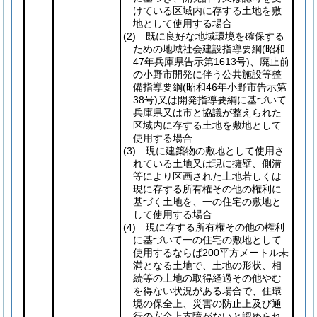
けている区域内に存する土地を敷
地として使用する場合
(2)
既に良好な地域環境を確保する
ための地域社会建設指導要綱
(昭和
47年兵庫県告示第1613号)
、廃止前
の小野市開発に伴う公共施設等整
備指導要綱
(昭和46年小野市告示第
38号)
又は開発指導要綱に基づいて
兵庫県又は市と協議が整えられた
区域内に存する土地を敷地として
使用する場合
(3)
現に建築物の敷地として使用さ
れている土地又は現に擁壁、側溝
等により区画された土地若しくは
現に存する所有権その他の権利に
基づく土地を、一の住宅の敷地と
して使用する場合
(4)
現に存する所有権その他の権利
に基づいて一の住宅の敷地として
使用するならば200平方メートル未
満となる土地で、土地の形状、相
続等の土地の取得経過その他やむ
を得ない状況がある場合で、住環
境の保全上、災害の防止上及び通
行の安全上支障がないと認められ