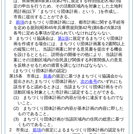
は、県条例第8条第1項第2号に規定する特別指定区域の指
定の申出を行うため、その活動区域内を対象とした土地利
用計画
(以下「まちづくり団体計画」という。)
を作成し、
市長に提出することができる。
2
前項
のまちづくり団体計画には、都市計画に関する手続等
を定める規則
(昭和45年兵庫県規則第42号)
第6条の5第2項
各号に定める事項が定められていなければならない。
3
まちづくり協議会は、
第1項
に規定するまちづくり団体計
画を作成する場合には、まちづくり団体計画案を2週間以上
の縦覧に付し、当該計画案に対する意見書を提出する機会
を設けるとともに、説明会の開催その他により、当該計画
案にその活動区域内の住民及び関係する利害関係人の意見
を反映させるための措置を講じなければならない。
(まちづくり団体計画の認定)
第15条
市長は、
前条
の規定に基づきまちづくり協議会から
提出されたまちづくり団体計画が、
次の各号
のいずれにも
該当すると認めるときは、当該まちづくり団体計画をその
活動区域を対象とした市計画に認定することができる。
(1)
まちづくり団体計画の内容が法令に違反するものでな
いこと。
(2)
まちづくり団体計画の内容が基本計画の内容に即した
ものであること。
(3)
まちづくり団体計画が当該区域内の住民の総意に基づ
くものであること。
2
市長は、
前項
の規定によるまちづくり団体計画の認定を行