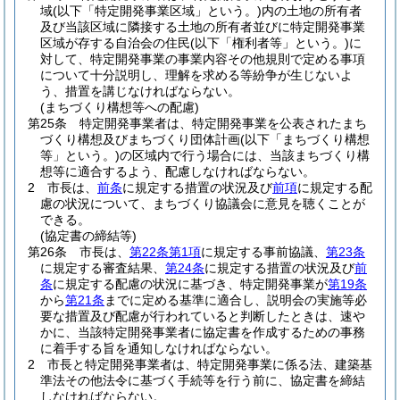
域
(以下「特定開発事業区域」という。)
内の土地の所有者
及び当該区域に隣接する土地の所有者並びに特定開発事業
区域が存する自治会の住民
(以下「権利者等」という。)
に
対して、特定開発事業の事業内容その他規則で定める事項
について十分説明し、理解を求める等紛争が生じないよ
う、措置を講じなければならない。
(まちづくり構想等への配慮)
第25条
特定開発事業者は、特定開発事業を公表されたまち
づくり構想及びまちづくり団体計画
(以下「まちづくり構想
等」という。)
の区域内で行う場合には、当該まちづくり構
想等に適合するよう、配慮しなければならない。
2
市長は、
前条
に規定する措置の状況及び
前項
に規定する配
慮の状況について、まちづくり協議会に意見を聴くことが
できる。
(協定書の締結等)
第26条
市長は、
第22条第1項
に規定する事前協議、
第23条
に規定する審査結果、
第24条
に規定する措置の状況及び
前
条
に規定する配慮の状況に基づき、特定開発事業が
第19条
から
第21条
までに定める基準に適合し、説明会の実施等必
要な措置及び配慮が行われていると判断したときは、速や
かに、当該特定開発事業者に協定書を作成するための事務
に着手する旨を通知しなければならない。
2
市長と特定開発事業者は、特定開発事業に係る法、建築基
準法その他法令に基づく手続等を行う前に、協定書を締結
しなければならない。