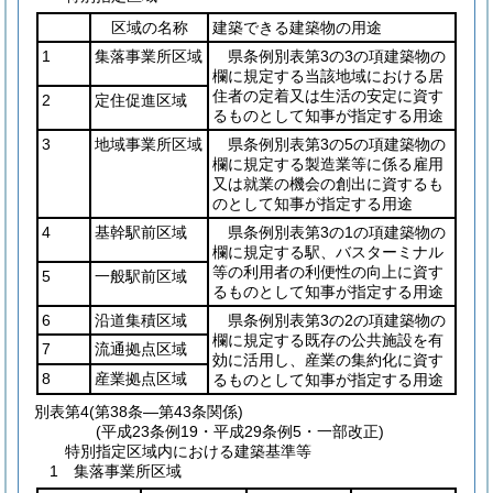
区域の名称
建築できる建築物の用途
1
集落事業所区域
県条例別表第3の3の項建築物の
欄に規定する当該地域における居
住者の定着又は生活の安定に資す
2
定住促進区域
るものとして知事が指定する用途
3
地域事業所区域
県条例別表第3の5の項建築物の
欄に規定する製造業等に係る雇用
又は就業の機会の創出に資するも
のとして知事が指定する用途
4
基幹駅前区域
県条例別表第3の1の項建築物の
欄に規定する駅、バスターミナル
等の利用者の利便性の向上に資す
5
一般駅前区域
るものとして知事が指定する用途
6
沿道集積区域
県条例別表第3の2の項建築物の
欄に規定する既存の公共施設を有
7
流通拠点区域
効に活用し、産業の集約化に資す
8
産業拠点区域
るものとして知事が指定する用途
別表第4
(第38条―第43条関係)
(平成23条例19・平成29条例5・一部改正)
特別指定区域内における建築基準等
1 集落事業所区域