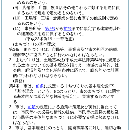
めるものをいう。
(9)
店舗等 店舗、飲食店その他これらに類する用途に供
するもので規則で定めるものをいう。
(10)
工場等 工場、倉庫業を営む倉庫その他規則で定め
るものをいう。
(11)
事務所等
第7号
から
前号
までに規定する建築物以外
の建築物の用途に供するものをいう。
(平成23条例19・一部改正)
(まちづくりの基本理念)
第3条
まちづくりは、市民等、事業者及び市の相互の信頼、
理解並びに協力のもとに行われなければならない。
2
まちづくりは、土地基本法
(平成元年法律第84号)
に規定さ
れる土地についての基本理念を踏まえ、地域の自然的、社
会的、経済的及び文化的諸条件に応じて、総合的かつ計画
的に行われなければならない。
(責務)
第4条
市は、
前条
に規定するまちづくりの基本理念
(以下
「基本理念」という。)
にのっとり、市のまちづくりに関す
る基本的かつ総合的な施策を策定し、実施するものとす
る。
2
市は、
前項
の規定による施策の策定及び実施に当たって
は、市民等への必要な情報の提供、市民等の意見の反映及
び市民等の主体的なまちづくりに必要な支援に努めなけれ
ばならない。
3
市は、基本理念にのっとり、開発事業者に対し、適切な助