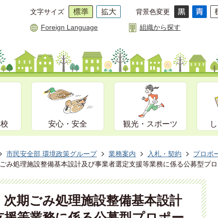
文字サイズ
背景色変更
Foreign Language
組織から探す
学校
安心・安全
観光・スポーツ
し
市民安全部 環境政策グループ
業務案内
入札・契約
プロポ
ごみ処理施設整備基本設計及び事業者選定支援等業務に係る公募型プロ
】次期ごみ処理施設整備基本設計
支援等業務に係る公募型プロポー