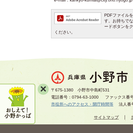
e-mail：kankyo-kumiai@city.ono.hyogo.jp
PDFファイルを閲
す。お持ちでない方
ードボタンを
ください。
×
〒675-1380 小野市中島町531
電話番号：0794-63-1000
ファックス番号：0
市役所へのアクセス・開庁時間等
法人番号8
サイトマップ