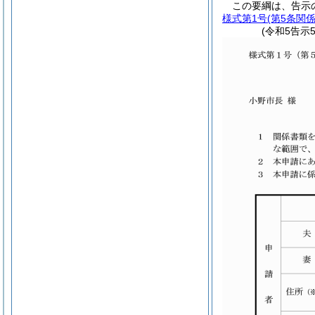
この要綱は、告示
様式第1号
(第5条関係
(令和5告示