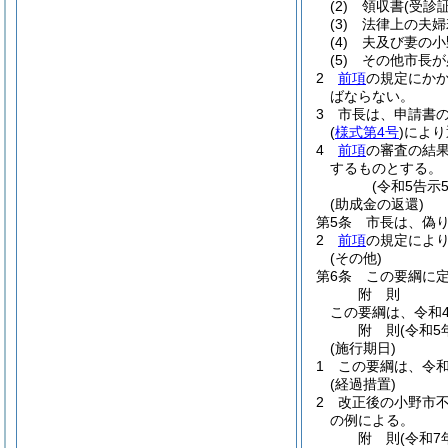
(2)
領収書
(受診
(3)
法律上の夫婦
(4)
夫及び妻の小
(5)
その他市長が
2
前項
の規定にかか
ばならない。
3
市長は、申請書
(
様式第4号
)
により
4
前項
の審査の結
するものとする。
(令和5告示
(助成金の返還)
第5条
市長は、偽
2
前項
の規定によ
(その他)
第6条
この要綱に
附
則
この要綱は、令和
附
則
(令和5
(施行期日)
1
この要綱は、令和
(経過措置)
2
改正後の小野市不
の例による。
附
則
(令和7