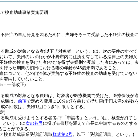
ペア検査助成事業実施要綱
、不妊症の早期発見を図るために、夫婦そろって受診した不妊症の検査
よる助成の対象となる者
(以下「対象者」という。)
は、次の要件のすべて
おいて、夫婦のいずれかが小野市内に住所を有している法律上の夫婦又
不妊症の検査を受けた者
(やむを得ず夫婦別で受診した者にあっては、
を行った期間の初日における妻の年齢が43歳未満であること。
査について、他の自治体が実施する不妊症の検査の助成を受けていない
を滞納していないこと。
55・一部改正)
よる助成の対象となる費用は、対象者が医療機関で受けた、医療保険が
助成額は、
前項
で定める費用に10分の7を乗じて得た額
(千円未満の端数
成の回数は、夫婦1組につき1回限りとする。
定)
よる助成を受けようとする者
(以下「申請者」という。)
は、検査が終了し
」という。)
に
次の各号
に掲げる書類を添えて市長に申請するものとする
ることができる。
ア検査助成事業受診証明書
(
様式第2号
。以下「受診証明書」という。)