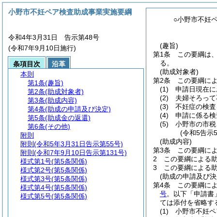
小野市不妊ペア検査助成事業実施要綱
○小野市不妊
令和4年3月31日 告示第48号
(趣旨)
(令和7年9月10日施行)
第1条
この要綱は
る。
条項目次
沿革
(助成対象者)
本則
第2条
この要綱に
第1条
(趣旨)
(1)
申請日現在に
第2条
(助成対象者)
(2)
夫婦そろって
第3条
(助成内容)
(3)
不妊症の検査
第4条
(助成の申請及び決定)
(4)
申請に係る検
第5条
(助成金の返還)
(5)
小野市の市税
第6条
(その他)
(令和5告示
附則
(助成内容)
附則
(令和5年3月31日告示第55号)
第3条
この要綱に
附則
(令和7年9月10日告示第131号)
2
この要綱による
様式第1号
(第5条関係)
3
この要綱による助
様式第2号
(第5条関係)
(助成の申請及び決
様式第3号
(第5条関係)
第4条
この要綱に
様式第4号
(第5条関係)
号
。以下「申請書
様式第5号
(第5条関係)
ては添付を省略す
(1)
小野市不妊ペ