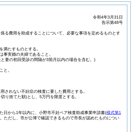
令和4年3月31日
告示第48号
に係る費用を助成することについて、必要な事項を定めるものとす
を満たすものとする。
は事実婚の夫婦であること。
夫と妻の初回受診の間隔が3箇月以内の場合を含む。)
こと。
適用されない不妊症の検査に要した費用とする。
を切り捨てた額)
とし、5万円を限度とする。
た日から1年以内に、小野市不妊ペア検査助成事業申請書
(
様式第1
。
ただし、市が公簿で確認できるもので市長が認めたものについ