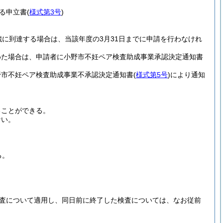
る申立書
(
様式第3号
)
に到達する場合は、当該年度の3月31日までに申請を行わなけれ
めた場合は、申請者に小野市不妊ペア検査助成事業承認決定通知書
野市不妊ペア検査助成事業不承認決定通知書
(
様式第5号
)
により通知
ることができる。
ない。
る。
検査について適用し、同日前に終了した検査については、なお従前