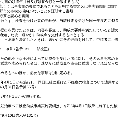
証明書の領収年月日及び領収金額と一致するもの)
若しくは事実婚の夫婦であることを証明する書類又は事実婚関係に関す
野市の市税の滞納がないことを証明する書類
必要と認める書類
わらず、検査を受けた妻の年齢が、当該検査を受けた同一年度内に43歳
の提出を受けたときは、内容を審査し、助成の要件を満たしていると認
通知した後、速やかに助成金を交付するものとする。
果、不承認と決定したときは、速やかにその理由を付して、申請者に小
55・令和7告示131・一部改正)
りその他不正な手段によって助成金を受けた者に対し、その返還を求め
り返還を求められた者は、速やかに助成金を市長に返還しなければなら
定めるもののほか、必要な事項は別に定める。
4年4月1日から施行し、同日以後に受けた不妊症の検査について適用す
年3月31日
告示第55号)
5年4月1日から施行する。
妊治療ペア検査助成事業実施要綱は、令和5年4月1日以降に終了した
年9月10日
告示第131号)