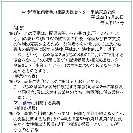
○小野市配偶者暴力相談支援センター事業実施要綱
平成28年9月20日
告示第116号
(趣旨)
第1条
この要綱は、配偶者等からの暴力
(以下「DV」とい
う。)
の防止並びにDVの被害者の相談、保護及び自立支援
の体制の充実を図るため、配偶者からの暴力の防止及び被
害者の保護等に関する法律
(平成13年法律第31号。以下
「法」という。)
第3条第2項
(法第28条の2において準用する
場合を含む。)
の規定に基づく配偶者暴力相談支援センター
事業
(以下「事業」という。)
の実施について必要な事項を
定めるものとする。
(事業の内容)
第2条
事業の内容は、次に掲げるとおりとする。
(1)
法第3条第3項各号に規定する業務
(同項第2号の業務及
び同項第3号に規定する業務のうち一時保護に係る業務を
除く。)
(2)
前号
に付随する業務
(相談支援員)
第3条
事業の実施にあたっては、困難な問題を抱える女性へ
の支援に関する法律
(令和4年法律第52号)
第11条第2項に規
定する女性相談支援員
(以下「相談支援員」という。)
が行
うものとする。