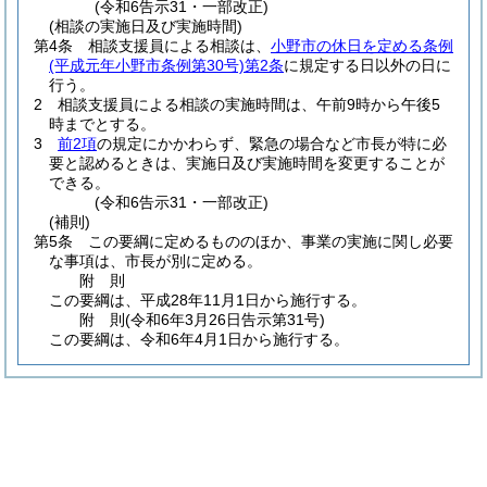
(令和6告示31・一部改正)
(相談の実施日及び実施時間)
第4条
相談支援員による相談は、
小野市の休日を定める条例
(平成元年小野市条例第30号)
第2条
に規定する日以外の日に
行う。
2
相談支援員による相談の実施時間は、午前9時から午後5
時までとする。
3
前2項
の規定にかかわらず、緊急の場合など市長が特に必
要と認めるときは、実施日及び実施時間を変更することが
できる。
(令和6告示31・一部改正)
(補則)
第5条
この要綱に定めるもののほか、事業の実施に関し必要
な事項は、市長が別に定める。
附
則
この要綱は、平成28年11月1日から施行する。
附
則
(令和6年3月26日
告示第31号)
この要綱は、令和6年4月1日から施行する。