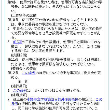
第9条
使用の許可を受けた者は、使用許可書を当該施設の学
校長、又は園長に提示し、その指示に従わなければならな
い。
(工作物等の設備)
第10条
使用者が工作物その他の設備をしようとするとき
は、事前に委員会の承認を受けなければならない。
2
委員会において必要があると認めたときは、使用者の負担
で必要な設備等をさせ又は設備等の変更を命ずることがあ
る。
3
前2項
の工作物その他の設備は、使用終了と同時にこれを
撤去し、原状に復さなければならない。
ただし、これに要
する費用は、使用者の負担とする。
(損害賠償)
第11条
使用中に設備及び備品等を棄損し、若しくは消滅し
たときは、使用者は損害額を賠償しなければならない。
(委員会への委任)
第12条
この条例
の施行について必要な事項は、委員会が定
める。
附
則
(施行期日)
1
この条例
は、昭和61年4月1日から施行する。
(経過措置)
2
改正後の
小野市立学校施設目的外使用条例
の規定は、
この
条例
施行日以後に学校施設の使用許可を受けた者から適用
し、同日前に学校施設の使用許可を受けた者については、