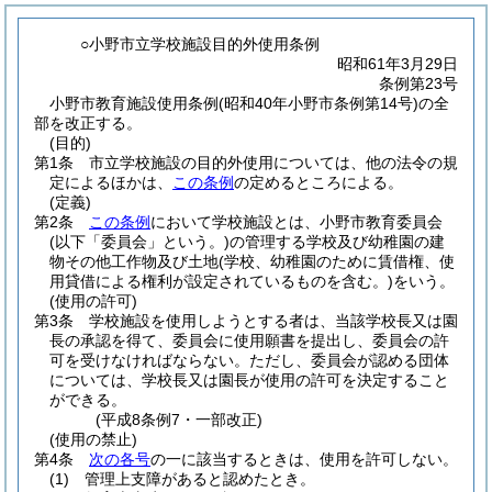
○小野市立学校施設目的外使用条例
昭和61年3月29日
条例第23号
小野市教育施設使用条例(昭和40年小野市条例第14号)の全
部を改正する。
(目的)
第1条
市立学校施設の目的外使用については、他の法令の規
定によるほかは、
この条例
の定めるところによる。
(定義)
第2条
この条例
において学校施設とは、小野市教育委員会
(以下「委員会」という。)
の管理する学校及び幼稚園の建
物その他工作物及び土地
(学校、幼稚園のために賃借権、使
用貸借による権利が設定されているものを含む。)
をいう。
(使用の許可)
第3条
学校施設を使用しようとする者は、当該学校長又は園
長の承認を得て、委員会に使用願書を提出し、委員会の許
可を受けなければならない。
ただし、委員会が認める団体
については、学校長又は園長が使用の許可を決定すること
ができる。
(平成8条例7・一部改正)
(使用の禁止)
第4条
次の各号
の一に該当するときは、使用を許可しない。
(1)
管理上支障があると認めたとき。