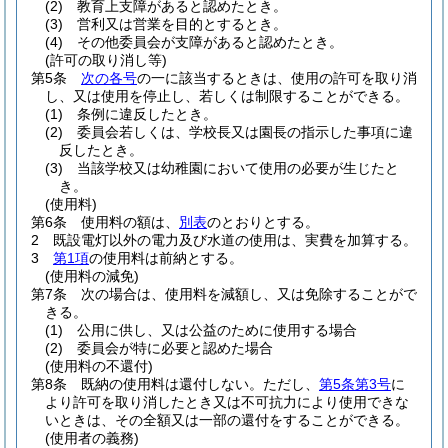
(2)
教育上支障があると認めたとき。
(3)
営利又は営業を目的とするとき。
(4)
その他委員会が支障があると認めたとき。
(許可の取り消し等)
第5条
次の各号
の一に該当するときは、使用の許可を取り消
し、又は使用を停止し、若しくは制限することができる。
(1)
条例に違反したとき。
(2)
委員会若しくは、学校長又は園長の指示した事項に違
反したとき。
(3)
当該学校又は幼稚園において使用の必要が生じたと
き。
(使用料)
第6条
使用料の額は、
別表
のとおりとする。
2
既設電灯以外の電力及び水道の使用は、実費を加算する。
3
第1項
の使用料は前納とする。
(使用料の減免)
第7条
次の場合は、使用料を減額し、又は免除することがで
きる。
(1)
公用に供し、又は公益のために使用する場合
(2)
委員会が特に必要と認めた場合
(使用料の不還付)
第8条
既納の使用料は還付しない。
ただし、
第5条第3号
に
より許可を取り消したとき又は不可抗力により使用できな
いときは、その全額又は一部の還付をすることができる。
(使用者の義務)