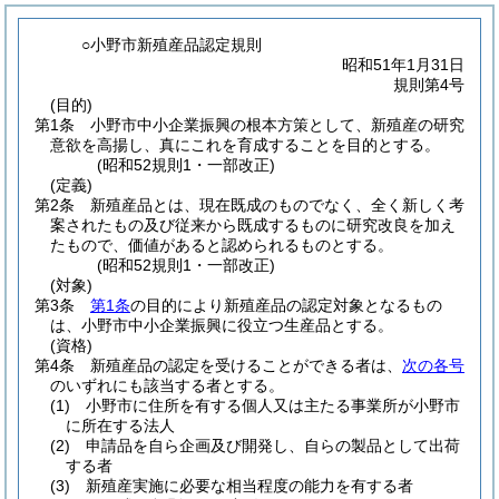
○小野市新殖産品認定規則
昭和51年1月31日
規則第4号
(目的)
第1条
小野市中小企業振興の根本方策として、新殖産の研究
意欲を高揚し、真にこれを育成することを目的とする。
(昭和52規則1・一部改正)
(定義)
第2条
新殖産品とは、現在既成のものでなく、全く新しく考
案されたもの及び従来から既成するものに研究改良を加え
たもので、価値があると認められるものとする。
(昭和52規則1・一部改正)
(対象)
第3条
第1条
の目的により新殖産品の認定対象となるもの
は、小野市中小企業振興に役立つ生産品とする。
(資格)
第4条
新殖産品の認定を受けることができる者は、
次の各号
のいずれにも該当する者とする。
(1)
小野市に住所を有する個人又は主たる事業所が小野市
に所在する法人
(2)
申請品を自ら企画及び開発し、自らの製品として出荷
する者
(3)
新殖産実施に必要な相当程度の能力を有する者