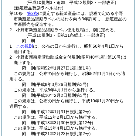
(平成10規則3・追加、平成12規則2・一部改正)
(新殖産品奨励ラベル貼付)
第10条
第2条
に規定する新殖産品には、規程で定める小野
市新殖産品奨励ラベルの貼付を向う3年許可し、新殖産品の
生産販売を促進する。
2
小野市新殖産品奨励ラベル使用規程は、別に定める。
(平成10規則3・旧第11条繰上・一部改正)
附
則
1
この規則
は、公布の日から施行し、昭和50年4月1日から
適用する。
2
小野市新殖産奨励助成金交付規則
(昭和40年規則第16号)
は
廃止する。
附
則
(昭和52年1月27日
規則第1号)
この規則は、公布の日から施行し、昭和52年1月1日から適
用する。
附
則
(平成8年3月26日
規則第3号)
この規則は、平成8年4月1日から施行する。
附
則
(平成10年2月2日
規則第3号)
この規則は、公布の日から施行し、平成10年1月20日から
適用する。
附
則
(平成12年1月31日
規則第2号)
この規則は、平成12年2月1日から施行する。
附
則
(平成13年3月30日
規則第12号)
この規則は、平成13年4月1日から施行する。
附
則
(平成21年2月23日
規則第2号)