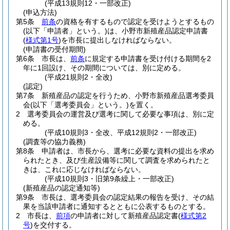
(平成13規則12・一部改正)
(申込方法)
第5条
前条
の資格を有するもので認定を受けようとするもの
(以下「申請者」という。)
は、小野市新殖産品認定申請書
(
様式第1号
)
を市長に提出しなければならない。
(申請書の受付期間)
第6条
市長は、
前条
に規定する申請書を受け付ける期間を2
年に1回設け、その期間については、別に定める。
(平成21規則2・全改)
(認定)
第7条
新殖産品の認定を行うため、小野市新殖産品選考委員
会
(以下「選考委員会」という。)
を置く。
2
選考委員会の運営及び選考に関して必要な事項は、別に定
める。
(平成10規則3・全改、平成12規則2・一部改正)
(調査等の協力義務)
第8条
申請者は、市長から、選考に必要な資料の提出を求め
られたとき、及び生産設備等に関して調査を求められたと
きは、これに応じなければならない。
(平成10規則3・旧第9条繰上・一部改正)
(新殖産品の認定通知等)
第9条
市長は、選考委員会の認定結果の報告を受け、その結
果を当該申請者に通知するとともに公表するものとする。
2
市長は、
前項
の申請者に対して新殖産品認定書
(
様式第2
号
)
を交付する。