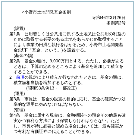
○小野市土地開発基金条例
昭和46年3月26日
条例第2号
(設置)
第1条
公用若しくは公共用に供する土地又は公共用の利益の
ために取得する必要のある土地をあらかじめ取得すること
により事業の円滑な執行をはかるため、小野市土地開発基
金
(以下「基金」という。)
を設置する。
(基金の額)
第2条
基金の額は、9,000万円とする。
ただし、必要がある
ときは、予算の定めるところにより基金を追加して積立を
することができる。
2
前項
の規定により積立が行なわれたときは、基金の額は、
積立額相当額を増加するものとする。
(昭和53条例13・一部改正)
(運用)
第3条
市長は、基金の設置の目的に応じ、基金の確実かつ効
率的な運用に努めなければならない。
(管理)
第4条
基金に属する現金は、金融機関への預金その他最も確
実かつ有利な方法により保管しなければならない。
ただ
し、市長が特に必要と認める場合においては、最も確実か
つ有利な有価証券に代えることができる。