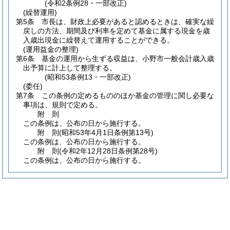
(令和2条例28・一部改正)
(繰替運用)
第5条
市長は、財政上必要があると認めるときは、確実な繰
戻しの方法、期間及び利率を定めて基金に属する現金を歳
入歳出現金に繰替えて運用することができる。
(運用益金の整理)
第6条
基金の運用から生ずる収益は、小野市一般会計歳入歳
出予算に計上して整理する。
(昭和53条例13・一部改正)
(委任)
第7条
この条例の定めるもののほか基金の管理に関し必要な
事項は、規則で定める。
附
則
この条例は、公布の日から施行する。
附
則
(昭和53年4月1日
条例第13号)
この条例は、公布の日から施行する。
附
則
(令和2年12月28日
条例第28号)
この条例は、公布の日から施行する。