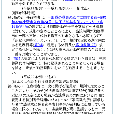
勤務を命ずることができる。
(平成11条例4・平成19条例35・一部改正)
(超勤代休時間)
第8条の2
任命権者は、
一般職の職員の給与に関する条例
(昭
和32年小野市条例第24号。以下「給与条例」という。)
第
16条第4項
の規定により時間外勤務手当を支給すべき職員
に対して、規則の定めるところにより、当該時間外勤務手
当の一部の支給に代わる措置の対象となるべき時間
(以下
「超勤代休時間」という。)
として、規則で定める期間内に
ある勤務日等
(
第9条
に規定する休日及び
第10条第1項
に規
定する代休日を除く。)
に割り振られた勤務時間の全部又は
一部を指定することができる。
2
前項
の規定により超勤代休時間を指定された職員は、当該
超勤代休時間には、特に勤務されることを命ぜられる場合
を除き、正規の勤務時間においても勤務することを要しな
い。
(平成22条例1・追加)
(育児又は介護を行う職員の早出遅出勤務)
第8条の3
任命権者は、次に掲げる職員が、規則で定めると
ころにより、その子
(民法
(明治29年法律第89号)
第817条の
2第1項の規定により職員が当該職員との間における同項に
規定する特別養子縁組の成立について家庭裁判所に請求し
た者
(当該請求に係る家事審判事件が裁判所に係属している
場合に限る。)
であって、当該職員が現に監護するもの、児
童福祉法
(昭和22年法律第164号)
第27条第1項第3号の規定