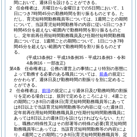
間において、週休日を設けることができる。
2
任命権者は、月曜日から金曜日までの5日間において、1
日につき7時間45分の勤務時間を割り振るものとする。
た
だし、育児短時間勤務職員等については、1週間ごとの期間
について、当該育児短時間勤務等の内容に従い1日につき7
時間45分を超えない範囲内で勤務時間を割り振るものと
し、定年前再任用短時間勤務職員及び任期付短時間勤務職
員については、1週間ごとの期間について、1日につき7時
間45分を超えない範囲内で勤務時間を割り振るものとす
る。
(平成13条例2・平成19条例35・平成21条例3・令和
4条例16・一部改正)
第4条
任命権者は、公務の運営上の事情により特別の形態に
よって勤務する必要のある職員については、
前条
の規定に
かかわらず、週休日及び勤務時間の割振りを別に定めるこ
とができる。
2
任命権者は、
前項
の規定により週休日及び勤務時間の割振
りを定める場合には、規則で定めるところにより、4週ごと
の期間につき8日の週休日
(育児短時間勤務職員等にあって
は8日以上で当該育児短時間勤務等の内容に従った週休日、
定年前再任用短時間勤務職員及び任期付短時間勤務職員に
あっては8日以上の週休日)
を設けなければならない。
ただ
し、職務の特殊性又はその部署等の特殊の必要
(育児短時間
勤務職員等にあっては、当該育児短時間勤務等の内容)
によ
り、4週間ごとの期間につき8日
(育児短時間勤務職員等、定