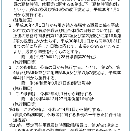
員の勤務時間、休暇等に関する条例
(以下「勤務時間条例」
という。)
第12条及び第16条の改正規定は、平成30年4月1
日から施行する。
(経過措置)
2
平成30年4月1日前から引き続き在職する職員に係る平成
30年度の年次有給休暇及び組合休暇の日数については、改
正後の勤務時間条例第12条第1項及び第2項並びに第16条第
2項の規定にかかわらず、平成30年1月1日から同年3月31日
までの間に取得した日数に応じて、市長の定めるところに
より、必要な調整を行うものとする。
附
則
(平成29年12月28日
条例第20号)
抄
(施行期日等)
1
この条例は、公布の日から施行する。
ただし、第2条、第
4条及び第6条並びに附則第6項及び第7項の規定は、平成30
年4月1日から施行する。
附
則
(令和元年9月27日
条例第3号)
抄
(施行期日)
1
この条例は、令和2年4月1日から施行する。
附
則
(令和4年12月27日
条例第16号)
抄
(施行期日等)
第1条
この条例は、令和5年4月1日から施行する。
(職員の勤務時間、休暇等に関する条例の一部改正に伴う経
過措置)
第13条
暫定再任用職員短時間勤務職員は、第8条の規定に
よる改正後の職員の勤務時間、休暇等に関する条例
(以下こ