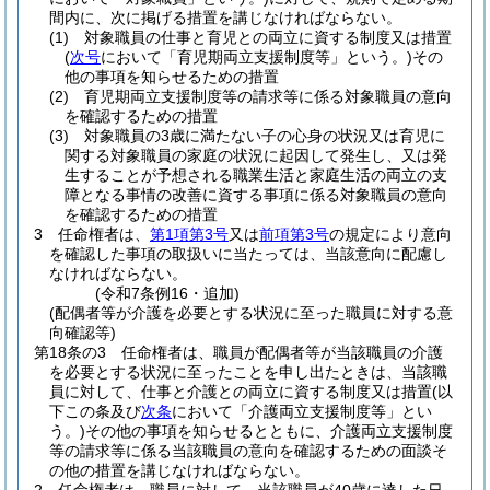
間内に、次に掲げる措置を講じなければならない。
(1)
対象職員の仕事と育児との両立に資する制度又は措置
(
次号
において「育児期両立支援制度等」という。)
その
他の事項を知らせるための措置
(2)
育児期両立支援制度等の請求等に係る対象職員の意向
を確認するための措置
(3)
対象職員の3歳に満たない子の心身の状況又は育児に
関する対象職員の家庭の状況に起因して発生し、又は発
生することが予想される職業生活と家庭生活の両立の支
障となる事情の改善に資する事項に係る対象職員の意向
を確認するための措置
3
任命権者は、
第1項第3号
又は
前項第3号
の規定により意向
を確認した事項の取扱いに当たっては、当該意向に配慮し
なければならない。
(令和7条例16・追加)
(配偶者等が介護を必要とする状況に至った職員に対する意
向確認等)
第18条の3
任命権者は、職員が配偶者等が当該職員の介護
を必要とする状況に至ったことを申し出たときは、当該職
員に対して、仕事と介護との両立に資する制度又は措置
(以
下この条及び
次条
において「介護両立支援制度等」とい
う。)
その他の事項を知らせるとともに、介護両立支援制度
等の請求等に係る当該職員の意向を確認するための面談そ
の他の措置を講じなければならない。