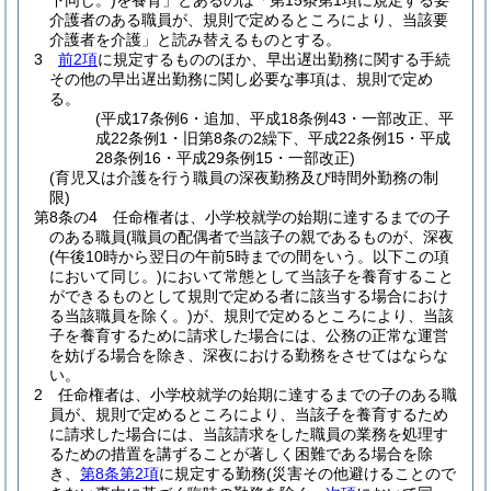
下同じ。)
を養育」とあるのは「第15条第1項に規定する要
介護者のある職員が、規則で定めるところにより、当該要
介護者を介護」と読み替えるものとする。
3
前2項
に規定するもののほか、早出遅出勤務に関する手続
その他の早出遅出勤務に関し必要な事項は、規則で定め
る。
(平成17条例6・追加、平成18条例43・一部改正、平
成22条例1・旧第8条の2繰下、平成22条例15・平成
28条例16・平成29条例15・一部改正)
(育児又は介護を行う職員の深夜勤務及び時間外勤務の制
限)
第8条の4
任命権者は、小学校就学の始期に達するまでの子
のある職員
(職員の配偶者で当該子の親であるものが、深夜
(午後10時から翌日の午前5時までの間をいう。以下この項
において同じ。)
において常態として当該子を養育すること
ができるものとして規則で定める者に該当する場合におけ
る当該職員を除く。)
が、規則で定めるところにより、当該
子を養育するために請求した場合には、公務の正常な運営
を妨げる場合を除き、深夜における勤務をさせてはならな
い。
2
任命権者は、小学校就学の始期に達するまでの子のある職
員が、規則で定めるところにより、当該子を養育するため
に請求した場合には、当該請求をした職員の業務を処理す
るための措置を講ずることが著しく困難である場合を除
き、
第8条第2項
に規定する勤務
(災害その他避けることので