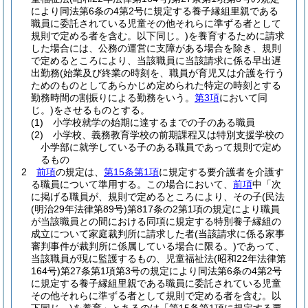
により同法第6条の4第2号に規定する養子縁組里親である
職員に委託されている児童その他それらに準ずる者として
規則で定める者を含む。以下同じ。)
を養育するために請求
した場合には、公務の運営に支障がある場合を除き、規則
で定めるところにより、当該職員に当該請求に係る早出遅
出勤務
(始業及び終業の時刻を、職員が育児又は介護を行う
ためのものとしてあらかじめ定められた特定の時刻とする
勤務時間の割振りによる勤務をいう。
第3項
において同
じ。)
をさせるものとする。
(1)
小学校就学の始期に達するまでの子のある職員
(2)
小学校、義務教育学校の前期課程又は特別支援学校の
小学部に就学している子のある職員であって規則で定め
るもの
2
前項
の規定は、
第15条第1項
に規定する要介護者を介護す
る職員について準用する。
この場合において、
前項
中「次
に掲げる職員が、規則で定めるところにより、その子
(民法
(明治29年法律第89号)
第817条の2第1項の規定により職員
が当該職員との間における同項に規定する特別養子縁組の
成立について家庭裁判所に請求した者
(当該請求に係る家事
審判事件が裁判所に係属している場合に限る。)
であって、
当該職員が現に監護するもの、児童福祉法
(昭和22年法律第
164号)
第27条第1項第3号の規定により同法第6条の4第2号
に規定する養子縁組里親である職員に委託されている児童
その他それらに準ずる者として規則で定める者を含む。以