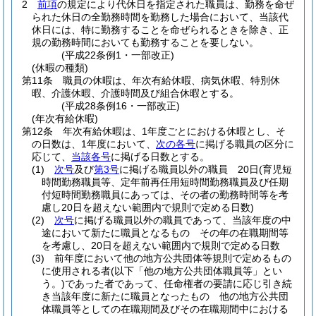
2
前項
の規定により代休日を指定された職員は、勤務を命ぜ
られた休日の全勤務時間を勤務した場合において、当該代
休日には、特に勤務することを命ぜられるときを除き、正
規の勤務時間においても勤務することを要しない。
(平成22条例1・一部改正)
(休暇の種類)
第11条
職員の休暇は、年次有給休暇、病気休暇、特別休
暇、介護休暇、介護時間及び組合休暇とする。
(平成28条例16・一部改正)
(年次有給休暇)
第12条
年次有給休暇は、1年度ごとにおける休暇とし、そ
の日数は、1年度において、
次の各号
に掲げる職員の区分に
応じて、
当該各号
に掲げる日数とする。
(1)
次号
及び
第3号
に掲げる職員以外の職員 20日
(育児短
時間勤務職員等、定年前再任用短時間勤務職員及び任期
付短時間勤務職員にあっては、その者の勤務時間等を考
慮し20日を超えない範囲内で規則で定める日数)
(2)
次号
に掲げる職員以外の職員であって、当該年度の中
途において新たに職員となるもの その年の在職期間等
を考慮し、20日を超えない範囲内で規則で定める日数
(3)
前年度において他の地方公共団体等規則で定めるもの
に使用される者
(以下「他の地方公共団体職員等」とい
う。)
であった者であって、任命権者の要請に応じ引き続
き当該年度に新たに職員となったもの 他の地方公共団
体職員等としての在職期間及びその在職期間中における