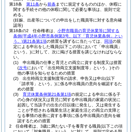
第18条
第11条
から
前条
までに規定するもののほか、休暇に
関する手続その他の休暇に関して必要な事項は、規則で定
める。
(妊娠、出産等についての申出をした職員等に対する意向確
認等)
第18条の2
任命権者は、
小野市職員の育児休業等に関する
条例
(平成4年小野市条例第3号。以下「育児休業条例」とい
う。)
第21条第1項
の措置を講ずるに当たっては、
同項
の規
定による申出をした職員
(以下この項において「申出職員」
という。)
に対して、次に掲げる措置を講じなければならな
い。
(1)
申出職員の仕事と育児との両立に資する制度又は措置
(
次号
において「出生時両立支援制度等」という。)
その
他の事項を知らせるための措置
(2)
出生時両立支援制度等の請求、申告又は申出
(以下
「請求等」という。)
に係る申出職員の意向を確認するた
めの措置
(3)
育児休業条例第21条第1項
の規定による申出に係る子
の心身の状況又は育児に関する申出職員の家庭の状況に
起因して当該子の出生の日以後に発生し、又は発生する
ことが予想される職業生活と家庭生活との両立の支障と
なる事情の改善に資する事項に係る申出職員の意向を確
認するための措置
2
任命権者は、3歳に満たない子を養育する職員
(以下この項
において「対象職員」という。)
に対して、規則で定める期