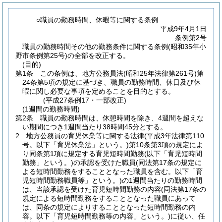
○職員の勤務時間、休暇等に関する条例
平成9年4月1日
条例第2号
職員の勤務時間その他の勤務条件に関する条例(昭和35年小
野市条例第25号)の全部を改正する。
(目的)
第1条
この条例は、地方公務員法
(昭和25年法律第261号)
第
24条第5項の規定に基づき、職員の勤務時間、休日及び休
暇に関し必要な事項を定めることを目的とする。
(平成27条例17・一部改正)
(1週間の勤務時間)
第2条
職員の勤務時間は、休憩時間を除き、4週間を超えな
い期間につき1週間当たり38時間45分とする。
2
地方公務員の育児休業等に関する法律
(平成3年法律第110
号。以下「育児休業法」という。)
第10条第3項の規定によ
り同条第1項に規定する育児短時間勤務
(以下「育児短時間
勤務」という。)
の承認を受けた職員
(同法第17条の規定に
よる短時間勤務をすることとなった職員を含む。以下「育
児短時間勤務職員等」という。)
の1週間当たりの勤務時間
は、当該承認を受けた育児短時間勤務の内容
(同法第17条の
規定による短時間勤務をすることとなった職員にあって
は、同条の規定によりすることとなった短時間勤務の内
容。以下「育児短時間勤務等の内容」という。)
に従い、任