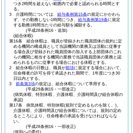
つき2時間を超えない範囲内で必要と認められる時間とす
る。
3
介護時間については、
給与条例第15条
の規定にかかわら
ず、その勤務しない1時間につき、
給与条例第19条
に規定
する勤務1時間当たりの給与額を減額する。
(平成28条例16・追加)
(組合休暇)
第16条
組合休暇は、職員が登録された職員団体の規約に定
める機関の構成員として当該機関の業務又は活動に従事す
る場合及び登録された職員団体の加入する上部団体のこれ
らの機関に相当する機関の業務で当該職員団体の業務と認
められるものに従事する場合における休暇とする。
2
組合休暇の日数は、職員が
前項
に規定する場合において、
任命権者の許可を得て承認された期間で、1年度につき30
日以内とする。
3
前条第3項
の規定は、組合休暇について準用する。
(平成29条例15・一部改正)
(病気休暇、特別休暇、介護休暇、介護時間及び組合休暇の
承認)
第17条
病気休暇、特別休暇
(規則で定めるものを除く。)
、
介護休暇、介護時間及び組合休暇については、規則の定め
るところにより、任命権者の承認を受けなければならな
い。
(平成28条例16・一部改正)
(規則への委任)