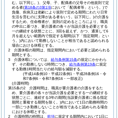
む。以下同じ。)
、父母、子、配偶者の父母その他規則で定
める者
(
第18条の3第1項
において「配偶者等」という。)
で
負傷、疾病又は老齢により規則で定める期間にわたり日常
生活を営むのに支障がある者をいう。以下同じ。)
の介護を
するため、任命権者が、規則の定めるところにより、職員
の申出に基づき、要介護者の各々が当該介護を必要とする
一の継続する状態ごとに、3回を超えず、かつ、通算して6
月を超えない範囲内で指定する期間
(以下「指定期間」とい
う。)
内において勤務しないことが相当であると認められる
場合における休暇とする。
2
介護休暇の期間は、指定期間内において必要と認められる
期間とする。
3
介護休暇については、
給与条例第15条
の規定にかかわら
ず、その勤務しない1時間につき、
給与条例第19条
に規定
する勤務1時間当たりの給与額を減額する。
(平成14条例10・平成22条例1・平成28条例16・令
和7条例6・令和7条例16・一部改正)
(介護時間)
第15条の2
介護時間は、職員が要介護者の介護をするた
め、要介護者の各々が当該介護を必要とする一の継続する
状態ごとに、連続する3年の期間
(当該要介護者に係る指定
期間と重複する期間を除く。)
内において1日の勤務時間の
一部につき勤務しないことが相当であると認められる場合
における休暇とする。
2
介護時間の時間は、
前項
に規定する期間内において1日に