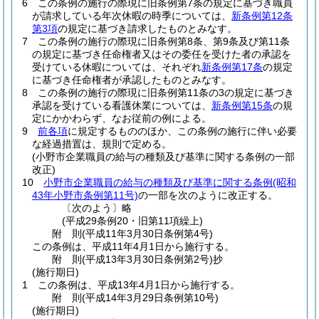
6
この条例の施行の際現に旧条例第7条の規定に基づき職員
が請求している年次休暇の時季については、
新条例第12条
第3項
の規定に基づき請求したものとみなす。
7
この条例の施行の際現に旧条例第8条、第9条及び第11条
の規定に基づき任命権者又はその委任を受けた者の承認を
受けている休暇については、それぞれ
新条例第17条
の規定
に基づき任命権者が承認したものとみなす。
8
この条例の施行の際現に旧条例第11条の3の規定に基づき
承認を受けている看護休業については、
新条例第15条
の規
定にかかわらず、なお従前の例による。
9
前各項
に規定するもののほか、この条例の施行に伴い必要
な経過措置は、規則で定める。
(小野市企業職員の給与の種類及び基準に関する条例の一部
改正)
10
小野市企業職員の給与の種類及び基準に関する条例
(昭和
43年小野市条例第11号)
の一部を次のように改正する。
〔次のよう〕略
(平成29条例20・旧第11項繰上)
附
則
(平成11年3月30日
条例第4号)
この条例は、平成11年4月1日から施行する。
附
則
(平成13年3月30日
条例第2号)
抄
(施行期日)
1
この条例は、平成13年4月1日から施行する。
附
則
(平成14年3月29日
条例第10号)
(施行期日)