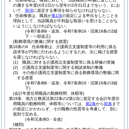
2
任命権者は、職員に対して、当該職員が40歳に達した日
の属する年度
(4月1日から翌年の3月31日までをいう。)
にお
いて、
前項
に規定する事項を知らせなければならない。
3
任命権者は、職員が
第1項
の規定による申出をしたことを
理由として、当該職員が不利益な取扱いを受けることがな
いようにしなければならない。
(令和7条例6・追加、令和7条例16・旧第18条の2繰
下・一部改正)
(勤務環境の整備に関する措置)
第18条の4
任命権者は、介護両立支援制度等の利用に係る
請求等が円滑に行われるようにするため、次に掲げる措置
を講じなければならない。
(1)
職員に対する介護両立支援制度等に係る研修の実施
(2)
介護両立支援制度等に関する相談体制の整備
(3)
その他介護両立支援制度等に係る勤務環境の整備に関
する措置
(令和7条例6・追加、令和7条例16・旧第18条の3繰
下)
(会計年度任用職員の勤務時間、休暇等)
第19条
地方公務員法第22条の2第1項に規定する会計年度任
用職員の勤務時間、休暇等については、
第2条
から
前条
まで
の規定にかかわらず、その職務の性質等を考慮して、別に
規則で定める。
(令和元条例3・全改)
(補則)