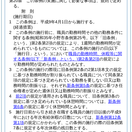
第20条
この条例の実施に関して必要な事項は、規則で定め
る。
附
則
(施行期日)
1
この条例は、平成9年4月1日から施行する。
(経過措置)
2
この条例の施行前に、職員の勤務時間その他の勤務条件に
関する条例
(昭和35年小野市条例第25号。以下「旧条例」
という。)
第2条第2項の規定により、1週間の勤務時間が定
められているものについては、この条例の施行の日
(以下
「施行日」という。)
において
職員の勤務時間、休暇等に関
する条例
(以下「新条例」という。)
第2条第2項
の規定によ
り勤務時間が定められたものとみなす。
3
この条例の施行の際現に旧条例第2条の2第1項本文の規定
に基づき勤務時間が割り振られている職員について同条第2
項の規定に基づき定められている勤務を要しない日又は勤
務時間の割振りは、それぞれ
新条例第5条
の規定に基づき任
命権者が定めた週休日又は勤務時間の割振りとみなす。
4
前2項
の規定が適用される職員について、旧条例第3条の
規定に基づき定められている休憩時間については、
新条例
第6条
の規定に基づく休憩時間とみなす。
5
施行日前から引き続き在職する職員の施行日以後の平成9
年における年次有給休暇の日数については、
新条例第12条
第1項
の規定にかかわらず、この条例の施行の際の旧条例第
7条に規定する年次休暇の残日数とする。