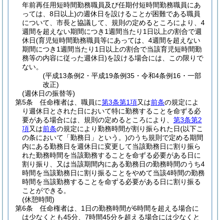
年前再任用短時間勤務職員及び任期付短時間勤務職員にあ
っては、8日以上)
の週休日を設けることが困難である職員
について、市長と協議して、規則の定めるところにより、4
週間を超えない期間につき1週間当たり1日以上の割合で週
休日
(育児短時間勤務職員等にあっては、4週間を超えない
期間につき1週間当たり1日以上の割合で当該育児短時間勤
務等の内容に従った週休日)
を設ける場合には、この限りで
ない。
(平成13条例2・平成19条例35・令和4条例16・一部
改正)
(週休日の振替等)
第5条
任命権者は、職員に
第3条第1項
又は
前条
の規定によ
り週休日とされた日において特に勤務することを命ずる必
要がある場合には、規則の定めるところにより、
第3条第2
項
又は
前条
の規定により勤務時間が割り振られた日
(以下こ
の条において「勤務日」という。)
のうち規則で定める期間
内にある勤務日を週休日に変更して当該勤務日に割り振ら
れた勤務時間を当該勤務することを命ずる必要がある日に
割り振り、又は当該期間内にある勤務日の勤務時間のうち4
時間を当該勤務日に割り振ることをやめて当該4時間の勤務
時間を当該勤務することを命ずる必要がある日に割り振る
ことができる。
(休憩時間)
第6条
任命権者は、1日の勤務時間が6時間を超える場合に
は少なくとも45分、7時間45分を超える場合には少なくと