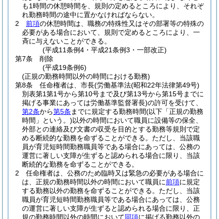
も1時間の休憩時間を、規則の定めるところにより、それぞ
れ勤務時間の途中に置かなければならない。
2
前項
の休憩時間は、職務の特殊性又はその部署等の特殊の
必要がある場合において、規則で定めるところにより、一
斉に与えないことができる。
(平成11条例4・平成21条例3・一部改正)
第7条
削除
(平成19条例6)
(正規の勤務時間以外の時間における勤務)
第8条
任命権者は、市長
(労働基準法
(昭和22年法律第49号)
別表第1第1号から第10号まで及び第13号から第15号までに
掲げる事業にあっては労働基準監督署長)
の許可を受けて、
第2条
から
第5条
までに規定する勤務時間
(以下「正規の勤務
時間」という。)
以外の時間において職員に設備等の保全、
外部との連絡及び文書の収受を目的とする勤務等規則で定
める断続的な勤務を命ずることができる。
ただし、当該職
員が育児短時間勤務職員等である場合にあっては、公務の
運営に著しい支障が生ずると認められる場合に限り、当該
断続的な勤務を命ずることができる。
2
任命権者は、公務のため臨時又は緊急の必要がある場合に
は、正規の勤務時間以外の時間において職員に
前項
に規定
する勤務以外の勤務を命ずることができる。
ただし、当該
職員が育児短時間勤務職員等である場合にあっては、公務
の運営に著しい支障が生ずると認められる場合に限り、正
規の勤務時間以外の時間において
同項
に掲げる勤務以外の