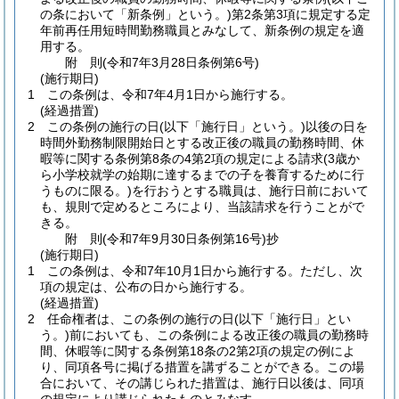
の条において「新条例」という。)
第2条第3項に規定する定
年前再任用短時間勤務職員とみなして、新条例の規定を適
用する。
附
則
(令和7年3月28日
条例第6号)
(施行期日)
1
この条例は、令和7年4月1日から施行する。
(経過措置)
2
この条例の施行の日
(以下「施行日」という。)
以後の日を
時間外勤務制限開始日とする改正後の職員の勤務時間、休
暇等に関する条例第8条の4第2項の規定による請求
(3歳か
ら小学校就学の始期に達するまでの子を養育するために行
うものに限る。)
を行おうとする職員は、施行日前において
も、規則で定めるところにより、当該請求を行うことがで
きる。
附
則
(令和7年9月30日
条例第16号)
抄
(施行期日)
1
この条例は、令和7年10月1日から施行する。
ただし、次
項の規定は、公布の日から施行する。
(経過措置)
2
任命権者は、この条例の施行の日
(以下「施行日」とい
う。)
前においても、この条例による改正後の職員の勤務時
間、休暇等に関する条例第18条の2第2項の規定の例によ
り、同項各号に掲げる措置を講ずることができる。
この場
合において、その講じられた措置は、施行日以後は、同項