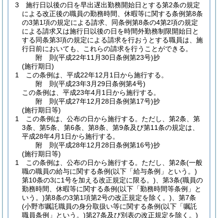
3
施行日以後の日を早出遅出勤務開始日とする第2条の規定
による改正後の職員の勤務時間、休暇等に関する条例第8条
の3第1項の規定による請求、同条例第8条の4第2項の規定
による請求又は施行日以後の日を時間外勤務制限開始日と
する同条第3項の規定による請求を行おうとする職員は、施
行日前においても、これらの請求を行うことができる。
附
則
(平成22年11月30日
条例第23号)
抄
(施行期日)
1
この条例は、平成22年12月1日から施行する。
附
則
(平成23年3月29日
条例第4号)
この条例は、平成23年4月1日から施行する。
附
則
(平成27年12月28日
条例第17号)
抄
(施行期日等)
1
この条例は、公布の日から施行する。
ただし、第2条、第
3条、第5条、第6条、第8条、第9条及び第11条の規定は、
平成28年4月1日から施行する。
附
則
(平成28年12月28日
条例第16号)
抄
(施行期日等)
1
この条例は、公布の日から施行する。
ただし、第2条
(一般
職の職員の給与に関する条例
(以下「給与条例」という。)
第10条の3に1号を加える改正規定に限る。)
、第3条
(職員の
勤務時間、休暇等に関する条例
(以下「勤務時間等条例」と
いう。)
第8条の3第1項第2号の改正規定を除く。)
、第7条
(小野市嘱託職員の身分取扱い等に関する条例
(以下「嘱託
職員条例」という。)
第27条及び別表の改正規定を除く。)