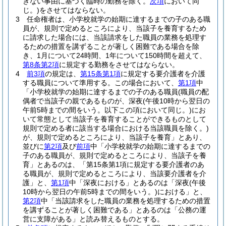
きない事由に基づく臨時の勤務を除く。
次項
において同
じ。)
をさせてはならない。
3
任命権者は、小学校就学の始期に達するまでの子のある職
員が、規則で定めるところにより、当該子を養育するため
に請求した場合には、当該請求をした職員の業務を処理す
るための措置を講ずることが著しく困難である場合を除
き、1月について24時間、1年について150時間を超えて、
第8条第2項
に規定する勤務をさせてはならない。
4
前3項
の規定は、
第15条第1項
に規定する要介護者を介護
する職員について準用する。
この場合において、
第1項
中
「小学校就学の始期に達するまでの子のある職員
(職員の配
偶者で当該子の親であるものが、深夜
(午後10時から翌日の
午前5時までの間をいう。以下この項において同じ。)
にお
いて常態として当該子を養育することができるものとして
規則で定める者に該当する場合における当該職員を除く。)
が、規則で定めるところにより、当該子を養育」とあり、
並びに
第2項
及び
前項
中「小学校就学の始期に達するまでの
子のある職員が、規則で定めるところにより、当該子を養
育」とあるのは、「第15条第1項に規定する要介護者のあ
る職員が、規則で定めるところにより、当該要介護者を介
護」と、
第1項
中「深夜における」とあるのは「深夜
(午後
10時から翌日の午前5時までの間をいう。)
における」と、
第2項
中「当該請求をした職員の業務を処理するための措置
を講ずることが著しく困難である」とあるのは「公務の運
営に支障がある」と読み替えるものとする。