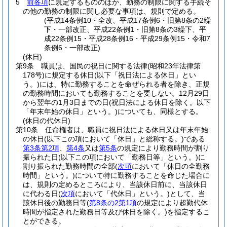
5
前各項
に規定するもののほか、勤務の制限に関する手続そ
の他の勤務の制限に関し必要な事項は、規則で定める。
(平成14条例10・全改、平成17条例6・旧第8条の2繰
下・一部改正、平成22条例1・旧第8条の3繰下、平
成22条例15・平成28条例16・平成29条例15・令和7
条例6・一部改正)
(休日)
第9条
職員は、国民の祝日に関する法律
(昭和23年法律第
178号)
に規定する休日
(以下「祝日法による休日」とい
う。)
には、特に勤務することを命ぜられる者を除き、正規
の勤務時間においても勤務することを要しない。
12月29日
から翌年の1月3日までの日
(祝日法による休日を除く。以下
「年末年始の休日」という。)
についても、同様とする。
(休日の代休日)
第10条
任命権者は、職員に祝日法による休日又は年末年始
の休日
(以下この項において「休日」と総称する。)
である
第3条第2項
、
第4条
又は
第5条
の規定により勤務時間が割り
振られた日
(以下この項において「勤務日等」という。)
に
割り振られた勤務時間の全部
(
次項
において「休日の全勤務
時間」という。)
について特に勤務することを命じた場合に
は、規則の定めるところにより、当該休日前に、当該休日
に代わる日
(
次項
において「代休日」という。)
として、当
該休日後の勤務日等
(
第8条の2第1項
の規定により超勤代休
時間が指定された勤務日等及び休日を除く。)
を指定するこ
とができる。