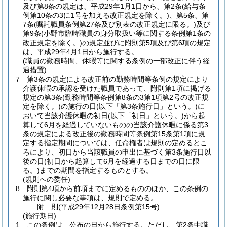
及び第8条の規定は、平成29年1月1日から、第2条
(給与条
例第10条の3に1号を加える改正規定を除く。)
、第5条、第
7条
(嘱託職員条例第27条及び別表の改正規定に限る。)
及び
第9条
(小野市臨時職員の身分取扱い等に関する条例第1条の
改正規定を除く。)
の規定並びに附則第5項及び第6項の規定
は、平成29年4月1日から施行する。
(職員の勤務時間、休暇等に関する条例の一部改正に伴う経
過措置)
7
第3条の規定による改正前の勤務時間等条例の規定により
介護休暇の承認を受けた職員であって、附則第1項に掲げる
規定の第3条
(勤務時間等条例第8条の3第1項第2号の改正規
定を除く。)
の施行の日
(以下「第3条施行日」という。)
に
おいて当該介護休暇の初日
(以下「初日」という。)
から起
算して6月を経過していないものの当該介護休暇に係る第3
条の規定による改正後の勤務時間等条例第15条第1項に規
定する指定期間については、任命権者は規則の定めるとこ
ろにより、初日から当該職員の申出に基づく第3条施行日以
後の日
(初日から起算して6月を経過する日までの日に限
る。)
までの期間を指定するものとする。
(規則への委任)
8
附則第4項から前項までに定めるもののほか、この条例の
施行に関し必要な事項は、規則で定める。
附
則
(平成29年12月28日
条例第15号)
(施行期日)
1
この条例は、公布の日から施行する。
ただし、第2条中職