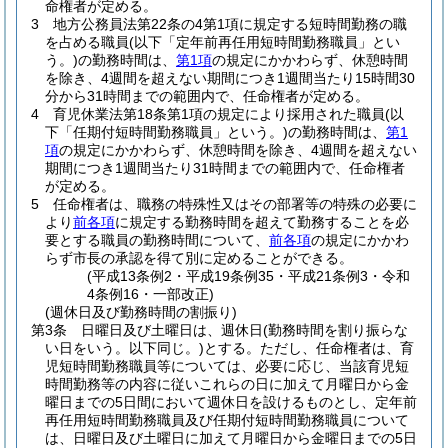
命権者が定める。
3
地方公務員法第22条の4第1項に規定する短時間勤務の職
を占める職員
(以下「定年前再任用短時間勤務職員」とい
う。)
の勤務時間は、
第1項
の規定にかかわらず、休憩時間
を除き、4週間を超えない期間につき1週間当たり15時間30
分から31時間までの範囲内で、任命権者が定める。
4
育児休業法第18条第1項の規定により採用された職員
(以
下「任期付短時間勤務職員」という。)
の勤務時間は、
第1
項
の規定にかかわらず、休憩時間を除き、4週間を超えない
期間につき1週間当たり31時間までの範囲内で、任命権者
が定める。
5
任命権者は、職務の特殊性又はその部署等の特殊の必要に
より
前各項
に規定する勤務時間を超えて勤務することを必
要とする職員の勤務時間について、
前各項
の規定にかかわ
らず市長の承認を得て別に定めることができる。
(平成13条例2・平成19条例35・平成21条例3・令和
4条例16・一部改正)
(週休日及び勤務時間の割振り)
第3条
日曜日及び土曜日は、週休日
(勤務時間を割り振らな
い日をいう。以下同じ。)
とする。
ただし、任命権者は、育
児短時間勤務職員等については、必要に応じ、当該育児短
時間勤務等の内容に従いこれらの日に加えて月曜日から金
曜日までの5日間において週休日を設けるものとし、定年前
再任用短時間勤務職員及び任期付短時間勤務職員について
は、日曜日及び土曜日に加えて月曜日から金曜日までの5日