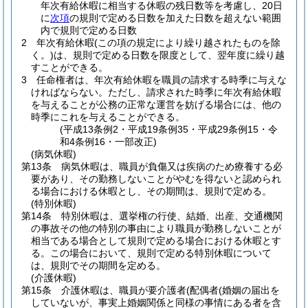
年次有給休暇に相当する休暇の残日数等を考慮し、20日
に
次項
の規則で定める日数を加えた日数を超えない範囲
内で規則で定める日数
2
年次有給休暇
(この項の規定により繰り越されたものを除
く。)
は、規則で定める日数を限度として、翌年度に繰り越
すことができる。
3
任命権者は、年次有給休暇を職員の請求する時季に与えな
ければならない。
ただし、請求された時季に年次有給休暇
を与えることが公務の正常な運営を妨げる場合には、他の
時季にこれを与えることができる。
(平成13条例2・平成19条例35・平成29条例15・令
和4条例16・一部改正)
(病気休暇)
第13条
病気休暇は、職員が負傷又は疾病のため療養する必
要があり、その勤務しないことがやむを得ないと認められ
る場合における休暇とし、その期間は、規則で定める。
(特別休暇)
第14条
特別休暇は、選挙権の行使、結婚、出産、交通機関
の事故その他の特別の事由により職員が勤務しないことが
相当である場合として規則で定める場合における休暇とす
る。
この場合において、規則で定める特別休暇について
は、規則でその期間を定める。
(介護休暇)
第15条
介護休暇は、職員が要介護者
(配偶者
(婚姻の届出を
していないが、事実上婚姻関係と同様の事情にある者を含