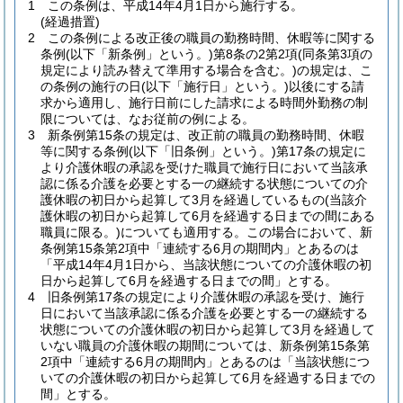
1
この条例は、平成14年4月1日から施行する。
(経過措置)
2
この条例による改正後の職員の勤務時間、休暇等に関する
条例
(以下「新条例」という。)
第8条の2第2項
(同条第3項の
規定により読み替えて準用する場合を含む。)
の規定は、こ
の条例の施行の日
(以下「施行日」という。)
以後にする請
求から適用し、施行日前にした請求による時間外勤務の制
限については、なお従前の例による。
3
新条例第15条の規定は、改正前の職員の勤務時間、休暇
等に関する条例
(以下「旧条例」という。)
第17条の規定に
より介護休暇の承認を受けた職員で施行日において当該承
認に係る介護を必要とする一の継続する状態についての介
護休暇の初日から起算して3月を経過しているもの
(当該介
護休暇の初日から起算して6月を経過する日までの間にある
職員に限る。)
についても適用する。
この場合において、新
条例第15条第2項中「連続する6月の期間内」とあるのは
「平成14年4月1日から、当該状態についての介護休暇の初
日から起算して6月を経過する日までの間」とする。
4
旧条例第17条の規定により介護休暇の承認を受け、施行
日において当該承認に係る介護を必要とする一の継続する
状態についての介護休暇の初日から起算して3月を経過して
いない職員の介護休暇の期間については、新条例第15条第
2項中「連続する6月の期間内」とあるのは「当該状態につ
いての介護休暇の初日から起算して6月を経過する日までの
間」とする。