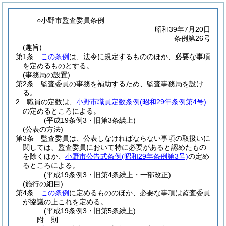
○小野市監査委員条例
昭和39年7月20日
条例第26号
(趣旨)
第1条
この条例
は、法令に規定するもののほか、必要な事項
を定めるものとする。
(事務局の設置)
第2条
監査委員の事務を補助するため、監査事務局を設け
る。
2
職員の定数は、
小野市職員定数条例
(昭和29年条例第4号)
の定めるところによる。
(平成19条例3・旧第3条繰上)
(公表の方法)
第3条
監査委員は、公表しなければならない事項の取扱いに
関しては、監査委員において特に必要があると認めたもの
を除くほか、
小野市公告式条例
(昭和29年条例第3号)
の定め
るところによる。
(平成19条例3・旧第4条繰上・一部改正)
(施行の細目)
第4条
この条例
に定めるもののほか、必要な事項は監査委員
が協議の上これを定める。
(平成19条例3・旧第5条繰上)
附
則