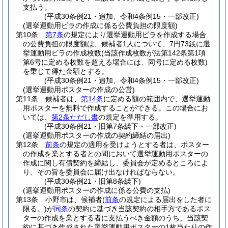
支払う。
(平成30条例21・追加、令和4条例15・一部改正)
(選挙運動用ビラの作成に係る公費負担の限度額)
第10条
第7条
の規定により選挙運動用ビラを作成する場合
の公費負担の限度額は、候補者1人について、7円73銭に選
挙運動用ビラの作成枚数
(当該作成枚数が法第142条第1項
第6号に定める枚数を超える場合には、同号に定める枚数)
を乗じて得た金額とする。
(平成30条例21・追加、令和4条例15・一部改正)
(選挙運動用ポスターの作成の公営)
第11条
候補者は、
第14条
に定める額の範囲内で、選挙運動
用ポスターを無料で作成することができる。
この場合にお
いては、
第2条ただし書
の規定を準用する。
(平成30条例21・旧第7条繰下・一部改正)
(選挙運動用ポスターの作成の契約締結の届出)
第12条
前条
の規定の適用を受けようとする者は、ポスター
の作成を業とする者との間において選挙運動用ポスターの
作成に関し有償契約を締結し、委員会が定めるところによ
り、その旨を委員会に届け出なければならない。
(平成30条例21・旧第8条繰下)
(選挙運動用ポスターの作成に係る公費の支払)
第13条
小野市は、候補者
(
前条
の規定による届出をした者に
限る。)
が
同条
の契約に基づき当該契約の相手方であるポス
ターの作成を業とする者に支払うべき金額のうち、当該契
約に基づき作成された選挙運動用ポスターの1枚当たりの作