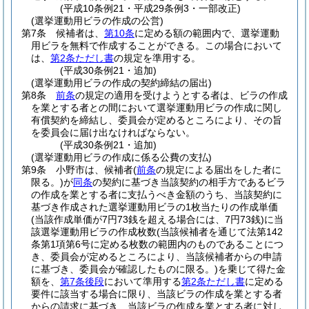
(平成10条例21・平成29条例3・一部改正)
(選挙運動用ビラの作成の公営)
第7条
候補者は、
第10条
に定める額の範囲内で、選挙運動
用ビラを無料で作成することができる。
この場合において
は、
第2条ただし書
の規定を準用する。
(平成30条例21・追加)
(選挙運動用ビラの作成の契約締結の届出)
第8条
前条
の規定の適用を受けようとする者は、ビラの作成
を業とする者との間において選挙運動用ビラの作成に関し
有償契約を締結し、委員会が定めるところにより、その旨
を委員会に届け出なければならない。
(平成30条例21・追加)
(選挙運動用ビラの作成に係る公費の支払)
第9条
小野市は、候補者
(
前条
の規定による届出をした者に
限る。)
が
同条
の契約に基づき当該契約の相手方であるビラ
の作成を業とする者に支払うべき金額のうち、当該契約に
基づき作成された選挙運動用ビラの1枚当たりの作成単価
(当該作成単価が7円73銭を超える場合には、7円73銭)
に当
該選挙運動用ビラの作成枚数
(当該候補者を通じて法第142
条第1項第6号に定める枚数の範囲内のものであることにつ
き、委員会が定めるところにより、当該候補者からの申請
に基づき、委員会が確認したものに限る。)
を乗じて得た金
額を、
第7条後段
において準用する
第2条ただし書
に定める
要件に該当する場合に限り、当該ビラの作成を業とする者
からの請求に基づき、当該ビラの作成を業とする者に対し