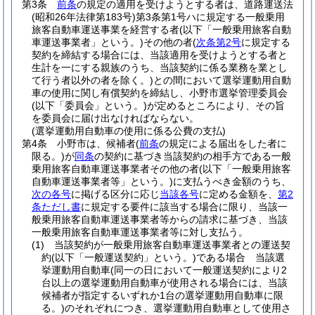
第3条
前条
の規定の適用を受けようとする者は、道路運送法
(昭和26年法律第183号)
第3条第1号ハに規定する一般乗用
旅客自動車運送事業を経営する者
(以下「一般乗用旅客自動
車運送事業者」という。)
その他の者
(
次条第2号
に規定する
契約を締結する場合には、当該適用を受けようとする者と
生計を一にする親族のうち、当該契約に係る業務を業とし
て行う者以外の者を除く。)
との間において選挙運動用自動
車の使用に関し有償契約を締結し、小野市選挙管理委員会
(以下「委員会」という。)
が定めるところにより、その旨
を委員会に届け出なければならない。
(選挙運動用自動車の使用に係る公費の支払)
第4条
小野市は、候補者
(
前条
の規定による届出をした者に
限る。)
が
同条
の契約に基づき当該契約の相手方である一般
乗用旅客自動車運送事業者その他の者
(以下「一般乗用旅客
自動車運送事業者等」という。)
に支払うべき金額のうち、
次の各号
に掲げる区分に応じ
当該各号
に定める金額を、
第2
条ただし書
に規定する要件に該当する場合に限り、当該一
般乗用旅客自動車運送事業者等からの請求に基づき、当該
一般乗用旅客自動車運送事業者等に対し支払う。
(1)
当該契約が一般乗用旅客自動車運送事業者との運送契
約
(以下「一般運送契約」という。)
である場合 当該選
挙運動用自動車
(同一の日において一般運送契約により2
台以上の選挙運動用自動車が使用される場合には、当該
候補者が指定するいずれか1台の選挙運動用自動車に限
る。)
のそれぞれにつき、選挙運動用自動車として使用さ