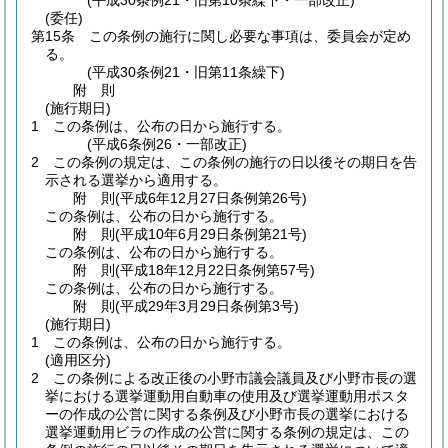
(平成30条例21・旧第10条繰下・一部改正)
(委任)
第15条
この条例の施行に関し必要な事項は、委員会が定め
る。
(平成30条例21・旧第11条繰下)
附
則
(施行期日)
1
この条例は、公布の日から施行する。
(平成6条例26・一部改正)
2
この条例の規定は、この条例の施行の日以後その期日を告
示される選挙から適用する。
附
則
(平成6年12月27日
条例第26号)
この条例は、公布の日から施行する。
附
則
(平成10年6月29日
条例第21号)
この条例は、公布の日から施行する。
附
則
(平成18年12月22日
条例第57号)
この条例は、公布の日から施行する。
附
則
(平成29年3月29日
条例第3号)
(施行期日)
1
この条例は、公布の日から施行する。
(適用区分)
2
この条例による改正後の小野市議会議員及び小野市長の選
挙における選挙運動用自動車の使用及び選挙運動用ポスタ
ーの作成の公営に関する条例及び小野市長の選挙における
選挙運動用ビラの作成の公営に関する条例の規定は、この