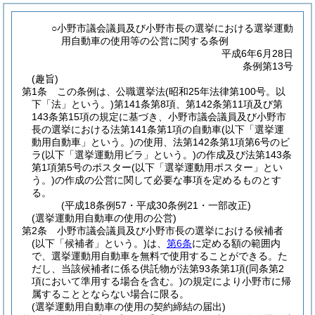
○小野市議会議員及び小野市長の選挙における選挙運動
用自動車の使用等の公営に関する条例
平成6年6月28日
条例第13号
(趣旨)
第1条
この条例は、公職選挙法
(昭和25年法律第100号。以
下「法」という。)
第141条第8項、第142条第11項及び第
143条第15項の規定に基づき、小野市議会議員及び小野市
長の選挙における法第141条第1項の自動車
(以下「選挙運
動用自動車」という。)
の使用、法第142条第1項第6号のビ
ラ
(以下「選挙運動用ビラ」という。)
の作成及び法第143条
第1項第5号のポスター
(以下「選挙運動用ポスター」とい
う。)
の作成の公営に関して必要な事項を定めるものとす
る。
(平成18条例57・平成30条例21・一部改正)
(選挙運動用自動車の使用の公営)
第2条
小野市議会議員及び小野市長の選挙における候補者
(以下「候補者」という。)
は、
第6条
に定める額の範囲内
で、選挙運動用自動車を無料で使用することができる。
た
だし、当該候補者に係る供託物が法第93条第1項
(同条第2
項において準用する場合を含む。)
の規定により小野市に帰
属することとならない場合に限る。
(選挙運動用自動車の使用の契約締結の届出)