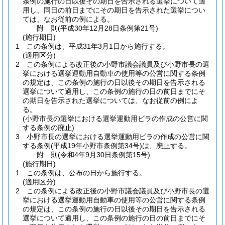
条例の施行の日以後その期日を告示される選挙について適
用し、同日の前日までにその期日を告示された選挙につい
ては、なお従前の例による。
附
則
(平成30年12月28日
条例第21号)
(施行期日)
1
この条例は、平成31年3月1日から施行する。
(適用区分)
2
この条例による改正後の小野市議会議員及び小野市長の選
挙における選挙運動用自動車の使用等の公営に関する条例
の規定は、この条例の施行の日以後その期日を告示される
選挙について適用し、この条例の施行の日の前日までにそ
の期日を告示された選挙については、なお従前の例によ
る。
(小野市長の選挙における選挙運動用ビラの作成の公営に関
する条例の廃止)
3
小野市長の選挙における選挙運動用ビラの作成の公営に関
する条例
(平成19年小野市条例第34号)
は、廃止する。
附
則
(令和4年9月30日
条例第15号)
(施行期日)
1
この条例は、公布の日から施行する。
(適用区分)
2
この条例による改正後の小野市議会議員及び小野市長の選
挙における選挙運動用自動車の使用等の公営に関する条例
の規定は、この条例の施行の日以後その期日を告示される
選挙について適用し、この条例の施行の日の前日までにそ