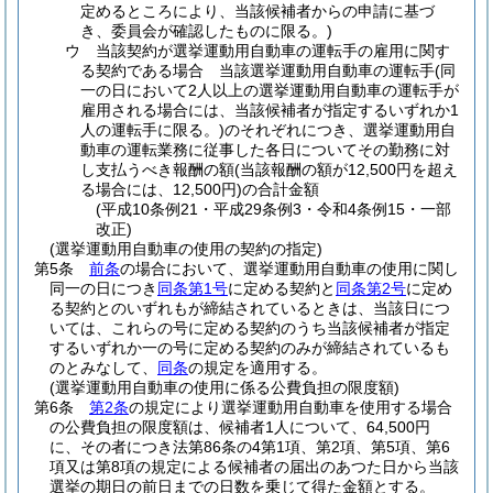
定めるところにより、当該候補者からの申請に基づ
き、委員会が確認したものに限る。)
ウ
当該契約が選挙運動用自動車の運転手の雇用に関す
る契約である場合 当該選挙運動用自動車の運転手
(同
一の日において2人以上の選挙運動用自動車の運転手が
雇用される場合には、当該候補者が指定するいずれか1
人の運転手に限る。)
のそれぞれにつき、選挙運動用自
動車の運転業務に従事した各日についてその勤務に対
し支払うべき報酬の額
(当該報酬の額が12,500円を超え
る場合には、12,500円)
の合計金額
(平成10条例21・平成29条例3・令和4条例15・一部
改正)
(選挙運動用自動車の使用の契約の指定)
第5条
前条
の場合において、選挙運動用自動車の使用に関し
同一の日につき
同条第1号
に定める契約と
同条第2号
に定め
る契約とのいずれもが締結されているときは、当該日につ
いては、これらの号に定める契約のうち当該候補者が指定
するいずれか一の号に定める契約のみが締結されているも
のとみなして、
同条
の規定を適用する。
(選挙運動用自動車の使用に係る公費負担の限度額)
第6条
第2条
の規定により選挙運動用自動車を使用する場合
の公費負担の限度額は、候補者1人について、64,500円
に、その者につき法第86条の4第1項、第2項、第5項、第6
項又は第8項の規定による候補者の届出のあつた日から当該
選挙の期日の前日までの日数を乗じて得た金額とする。