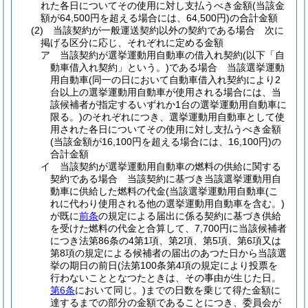
れた各日についてその使用に対し支払うべき金額
(当該金
額が64,500円を超える場合には、64,500円)
の合計金額
(2)
当該契約が一般運送契約以外の契約である場合 次に
掲げる区分に応じ、それぞれに定める金額
ア
当該契約が選挙運動用自動車の借入れ契約
(以下「自
動車借入れ契約」という。)
である場合 当該選挙運動
用自動車
(同一の日において自動車借入れ契約により2
台以上の選挙運動用自動車が使用される場合には、当
該候補者が指定するいずれか1台の選挙運動用自動車に
限る。)
のそれぞれにつき、選挙運動用自動車として使
用された各日についてその使用に対し支払うべき金額
(当該金額が16,100円を超える場合には、16,100円)
の
合計金額
イ
当該契約が選挙運動用自動車の燃料の供給に関する
契約である場合 当該契約に基づき当該選挙運動用自
動車に供給した燃料の代金
(当該選挙運動用自動車
(こ
れに代わり使用される他の選挙運動用自動車を含む。)
が既に
前条
の規定による届出に係る契約に基づき供給
を受けた燃料の代金と合算して、7,700円に当該候補者
につき法第86条の4第1項、第2項、第5項、第6項又は
第8項の規定による候補者の届出のあつた日から当該選
挙の期日の前日
(法第100条第4項の規定により投票を
行わないこととなつたときは、その事由が生じた日。
第6条
において同じ。)
までの日数を乗じて得た金額に
達するまでの部分の金額であることにつき、委員会が