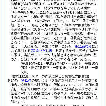
成単価
(当該作成単価が、541円31銭に当該選挙が行われる
区域におけるポスター掲示場の数を乗じて得た金額に
316,250円を加えた金額を当該選挙が行われる区域におけ
るポスター掲示場の数で除して得た金額
(1円未満の端数が
ある場合には、その端数は、1円とする。以下「単価の限度
額」という。)
を超える場合には、当該単価の限度額)
に当
該選挙運動用ポスターの作成枚数
(当該候補者を通じて当該
選挙が行われる区域におけるポスター掲示場の数に相当す
る数の範囲内のものであることにつき、委員会が定めると
ころにより、当該候補者からの申請に基づき、委員会が確
認したものに限る。)
を乗じて得た金額を、
第11条後段
にお
いて準用する
第2条ただし書
に規定する要件に該当する場合
に限り、当該ポスターの作成を業とする者からの請求に基
づき、当該ポスターの作成を業とする者に対し支払う。
(平成10条例21・平成29条例3・一部改正、平成30条
例21・旧第9条繰下・一部改正、令和4条例15・一部
改正)
(選挙運動用ポスターの作成に係る公費負担の限度額)
第14条
第11条
の規定により選挙運動用ポスターを作成する
場合の公費負担の限度額は、候補者1人について、単価の限
度額に選挙運動用ポスターの作成枚数
(当該作成枚数が、当
該選挙が行われる区域におけるポスター掲示場の数に相当
する数を超える場合には、当該相当する数)
を乗じて得た金
額とする。