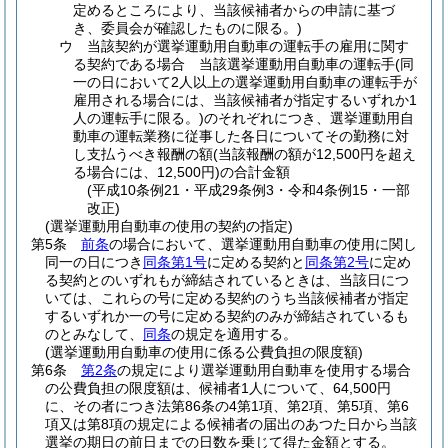
定めるところにより、当該候補者からの申請に基づ
き、委員会が確認したものに限る。)
ウ
当該契約が選挙運動用自動車の運転手の雇用に関す
る契約である場合 当該選挙運動用自動車の運転手
(同
一の日において2人以上の選挙運動用自動車の運転手が
雇用される場合には、当該候補者が指定するいずれか1
人の運転手に限る。)
のそれぞれにつき、選挙運動用自
動車の運転業務に従事した各日についてその勤務に対
し支払うべき報酬の額
(当該報酬の額が12,500円を超え
る場合には、12,500円)
の合計金額
(平成10条例21・平成29条例3・令和4条例15・一部
改正)
(選挙運動用自動車の使用の契約の指定)
第5条
前条
の場合において、選挙運動用自動車の使用に関し
同一の日につき
同条第1号
に定める契約と
同条第2号
に定め
る契約とのいずれもが締結されているときは、当該日につ
いては、これらの号に定める契約のうち当該候補者が指定
するいずれか一の号に定める契約のみが締結されているも
のとみなして、
同条
の規定を適用する。
(選挙運動用自動車の使用に係る公費負担の限度額)
第6条
第2条
の規定により選挙運動用自動車を使用する場合
の公費負担の限度額は、候補者1人について、64,500円
に、その者につき法第86条の4第1項、第2項、第5項、第6
項又は第8項の規定による候補者の届出のあつた日から当該
選挙の期日の前日までの日数を乗じて得た金額とする。