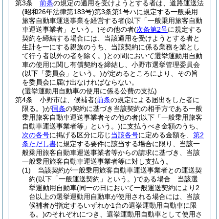
第3条
前条
の規定の適用を受けようとする者は、道路運送法
(昭和26年法律第183号)
第3条第1号ハに規定する一般乗用
旅客自動車運送事業を経営する者
(以下「一般乗用旅客自動
車運送事業者」という。)
その他の者
(
次条第2号
に規定する
契約を締結する場合には、当該適用を受けようとする者と
生計を一にする親族のうち、当該契約に係る業務を業とし
て行う者以外の者を除く。)
との間において選挙運動用自動
車の使用に関し有償契約を締結し、小野市選挙管理委員会
(以下「委員会」という。)
が定めるところにより、その旨
を委員会に届け出なければならない。
(選挙運動用自動車の使用に係る公費の支払)
第4条
小野市は、候補者
(
前条
の規定による届出をした者に
限る。)
が
同条
の契約に基づき当該契約の相手方である一般
乗用旅客自動車運送事業者その他の者
(以下「一般乗用旅客
自動車運送事業者等」という。)
に支払うべき金額のうち、
次の各号
に掲げる区分に応じ
当該各号
に定める金額を、
第2
条ただし書
に規定する要件に該当する場合に限り、当該一
般乗用旅客自動車運送事業者等からの請求に基づき、当該
一般乗用旅客自動車運送事業者等に対し支払う。
(1)
当該契約が一般乗用旅客自動車運送事業者との運送契
約
(以下「一般運送契約」という。)
である場合 当該選
挙運動用自動車
(同一の日において一般運送契約により2
台以上の選挙運動用自動車が使用される場合には、当該
候補者が指定するいずれか1台の選挙運動用自動車に限
る。)
のそれぞれにつき、選挙運動用自動車として使用さ