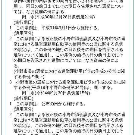
条例の施行の日以後その期日を告示される選挙について適
用し、同日の前日までにその期日を告示された選挙につい
ては、なお従前の例による。
附
則
(平成30年12月28日
条例第21号)
(施行期日)
1
この条例は、平成31年3月1日から施行する。
(適用区分)
2
この条例による改正後の小野市議会議員及び小野市長の選
挙における選挙運動用自動車の使用等の公営に関する条例
の規定は、この条例の施行の日以後その期日を告示される
選挙について適用し、この条例の施行の日の前日までにそ
の期日を告示された選挙については、なお従前の例によ
る。
(小野市長の選挙における選挙運動用ビラの作成の公営に関
する条例の廃止)
3
小野市長の選挙における選挙運動用ビラの作成の公営に関
する条例
(平成19年小野市条例第34号)
は、廃止する。
附
則
(令和4年9月30日
条例第15号)
(施行期日)
1
この条例は、公布の日から施行する。
(適用区分)
2
この条例による改正後の小野市議会議員及び小野市長の選
挙における選挙運動用自動車の使用等の公営に関する条例
の規定は、この条例の施行の日以後その期日を告示される
選挙について適用し、この条例の施行の日の前日までにそ