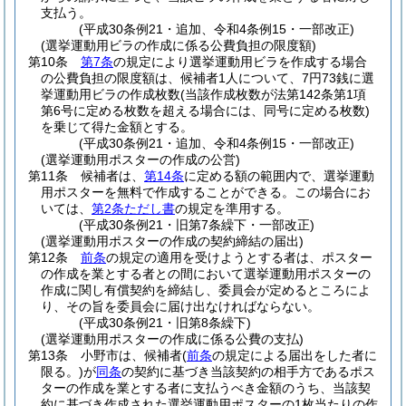
支払う。
(平成30条例21・追加、令和4条例15・一部改正)
(選挙運動用ビラの作成に係る公費負担の限度額)
第10条
第7条
の規定により選挙運動用ビラを作成する場合
の公費負担の限度額は、候補者1人について、7円73銭に選
挙運動用ビラの作成枚数
(当該作成枚数が法第142条第1項
第6号に定める枚数を超える場合には、同号に定める枚数)
を乗じて得た金額とする。
(平成30条例21・追加、令和4条例15・一部改正)
(選挙運動用ポスターの作成の公営)
第11条
候補者は、
第14条
に定める額の範囲内で、選挙運動
用ポスターを無料で作成することができる。
この場合にお
いては、
第2条ただし書
の規定を準用する。
(平成30条例21・旧第7条繰下・一部改正)
(選挙運動用ポスターの作成の契約締結の届出)
第12条
前条
の規定の適用を受けようとする者は、ポスター
の作成を業とする者との間において選挙運動用ポスターの
作成に関し有償契約を締結し、委員会が定めるところによ
り、その旨を委員会に届け出なければならない。
(平成30条例21・旧第8条繰下)
(選挙運動用ポスターの作成に係る公費の支払)
第13条
小野市は、候補者
(
前条
の規定による届出をした者に
限る。)
が
同条
の契約に基づき当該契約の相手方であるポス
ターの作成を業とする者に支払うべき金額のうち、当該契
約に基づき作成された選挙運動用ポスターの1枚当たりの作