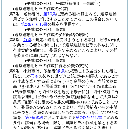
(平成10条例21・平成29条例3・一部改正)
(選挙運動用ビラの作成の公営)
第7条
候補者は、
第10条
に定める額の範囲内で、選挙運動
用ビラを無料で作成することができる。
この場合において
は、
第2条ただし書
の規定を準用する。
(平成30条例21・追加)
(選挙運動用ビラの作成の契約締結の届出)
第8条
前条
の規定の適用を受けようとする者は、ビラの作成
を業とする者との間において選挙運動用ビラの作成に関し
有償契約を締結し、委員会が定めるところにより、その旨
を委員会に届け出なければならない。
(平成30条例21・追加)
(選挙運動用ビラの作成に係る公費の支払)
第9条
小野市は、候補者
(
前条
の規定による届出をした者に
限る。)
が
同条
の契約に基づき当該契約の相手方であるビラ
の作成を業とする者に支払うべき金額のうち、当該契約に
基づき作成された選挙運動用ビラの1枚当たりの作成単価
(当該作成単価が7円73銭を超える場合には、7円73銭)
に当
該選挙運動用ビラの作成枚数
(当該候補者を通じて法第142
条第1項第6号に定める枚数の範囲内のものであることにつ
き、委員会が定めるところにより、当該候補者からの申請
に基づき、委員会が確認したものに限る。)
を乗じて得た金
額を、
第7条後段
において準用する
第2条ただし書
に定める
要件に該当する場合に限り、当該ビラの作成を業とする者
からの請求に基づき、当該ビラの作成を業とする者に対し