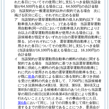
れた各日についてその使用に対し支払うべき金額
(当該金
額が64,500円を超える場合には、64,500円)
の合計金額
(2)
当該契約が一般運送契約以外の契約である場合 次に
掲げる区分に応じ、それぞれに定める金額
ア
当該契約が選挙運動用自動車の借入れ契約
(以下「自
動車借入れ契約」という。)
である場合 当該選挙運動
用自動車
(同一の日において自動車借入れ契約により2
台以上の選挙運動用自動車が使用される場合には、当
該候補者が指定するいずれか1台の選挙運動用自動車に
限る。)
のそれぞれにつき、選挙運動用自動車として使
用された各日についてその使用に対し支払うべき金額
(当該金額が16,100円を超える場合には、16,100円)
の
合計金額
イ
当該契約が選挙運動用自動車の燃料の供給に関する
契約である場合 当該契約に基づき当該選挙運動用自
動車に供給した燃料の代金
(当該選挙運動用自動車
(こ
れに代わり使用される他の選挙運動用自動車を含む。)
が既に
前条
の規定による届出に係る契約に基づき供給
を受けた燃料の代金と合算して、7,700円に当該候補者
につき法第86条の4第1項、第2項、第5項、第6項又は
第8項の規定による候補者の届出のあつた日から当該選
挙の期日の前日
(法第100条第4項の規定により投票を
行わないこととなつたときは、その事由が生じた日。
第6条
において同じ。)
までの日数を乗じて得た金額に
達するまでの部分の金額であることにつき、委員会が