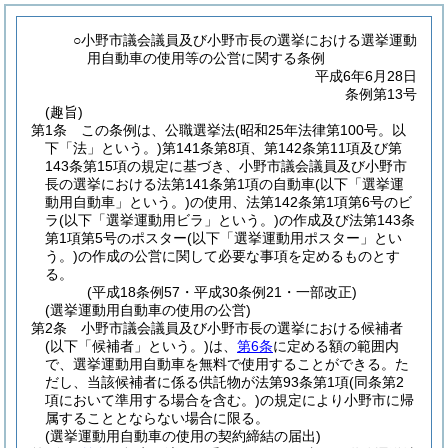
○小野市議会議員及び小野市長の選挙における選挙運動
用自動車の使用等の公営に関する条例
平成6年6月28日
条例第13号
(趣旨)
第1条
この条例は、公職選挙法
(昭和25年法律第100号。以
下「法」という。)
第141条第8項、第142条第11項及び第
143条第15項の規定に基づき、小野市議会議員及び小野市
長の選挙における法第141条第1項の自動車
(以下「選挙運
動用自動車」という。)
の使用、法第142条第1項第6号のビ
ラ
(以下「選挙運動用ビラ」という。)
の作成及び法第143条
第1項第5号のポスター
(以下「選挙運動用ポスター」とい
う。)
の作成の公営に関して必要な事項を定めるものとす
る。
(平成18条例57・平成30条例21・一部改正)
(選挙運動用自動車の使用の公営)
第2条
小野市議会議員及び小野市長の選挙における候補者
(以下「候補者」という。)
は、
第6条
に定める額の範囲内
で、選挙運動用自動車を無料で使用することができる。
た
だし、当該候補者に係る供託物が法第93条第1項
(同条第2
項において準用する場合を含む。)
の規定により小野市に帰
属することとならない場合に限る。
(選挙運動用自動車の使用の契約締結の届出)