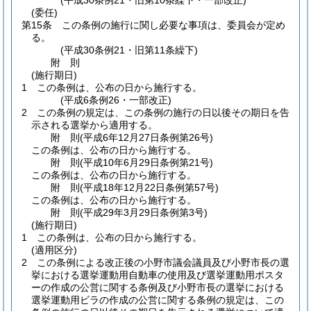
(平成30条例21・旧第10条繰下・一部改正)
(委任)
第15条
この条例の施行に関し必要な事項は、委員会が定め
る。
(平成30条例21・旧第11条繰下)
附
則
(施行期日)
1
この条例は、公布の日から施行する。
(平成6条例26・一部改正)
2
この条例の規定は、この条例の施行の日以後その期日を告
示される選挙から適用する。
附
則
(平成6年12月27日
条例第26号)
この条例は、公布の日から施行する。
附
則
(平成10年6月29日
条例第21号)
この条例は、公布の日から施行する。
附
則
(平成18年12月22日
条例第57号)
この条例は、公布の日から施行する。
附
則
(平成29年3月29日
条例第3号)
(施行期日)
1
この条例は、公布の日から施行する。
(適用区分)
2
この条例による改正後の小野市議会議員及び小野市長の選
挙における選挙運動用自動車の使用及び選挙運動用ポスタ
ーの作成の公営に関する条例及び小野市長の選挙における
選挙運動用ビラの作成の公営に関する条例の規定は、この