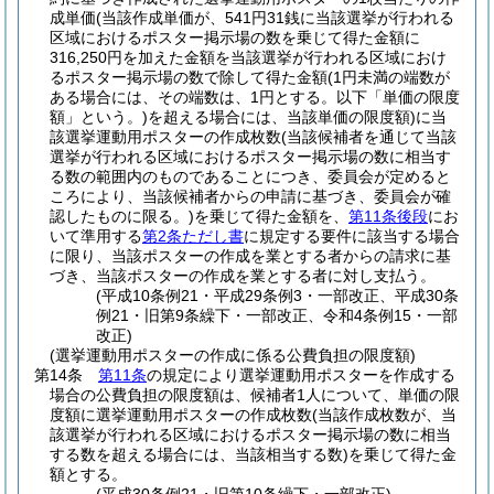
成単価
(当該作成単価が、541円31銭に当該選挙が行われる
区域におけるポスター掲示場の数を乗じて得た金額に
316,250円を加えた金額を当該選挙が行われる区域におけ
るポスター掲示場の数で除して得た金額
(1円未満の端数が
ある場合には、その端数は、1円とする。以下「単価の限度
額」という。)
を超える場合には、当該単価の限度額)
に当
該選挙運動用ポスターの作成枚数
(当該候補者を通じて当該
選挙が行われる区域におけるポスター掲示場の数に相当す
る数の範囲内のものであることにつき、委員会が定めると
ころにより、当該候補者からの申請に基づき、委員会が確
認したものに限る。)
を乗じて得た金額を、
第11条後段
にお
いて準用する
第2条ただし書
に規定する要件に該当する場合
に限り、当該ポスターの作成を業とする者からの請求に基
づき、当該ポスターの作成を業とする者に対し支払う。
(平成10条例21・平成29条例3・一部改正、平成30条
例21・旧第9条繰下・一部改正、令和4条例15・一部
改正)
(選挙運動用ポスターの作成に係る公費負担の限度額)
第14条
第11条
の規定により選挙運動用ポスターを作成する
場合の公費負担の限度額は、候補者1人について、単価の限
度額に選挙運動用ポスターの作成枚数
(当該作成枚数が、当
該選挙が行われる区域におけるポスター掲示場の数に相当
する数を超える場合には、当該相当する数)
を乗じて得た金
額とする。