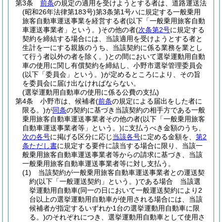
第3条
前条
の規定の適用を受けようとする者は、道路運送法
(昭和26年法律第183号)
第3条第1号ハに規定する一般乗用
旅客自動車運送事業を経営する者
(以下「一般乗用旅客自動
車運送事業者」という。)
その他の者
(
次条第2号
に規定する
契約を締結する場合には、当該適用を受けようとする者と
生計を一にする親族のうち、当該契約に係る業務を業とし
て行う者以外の者を除く。)
との間において選挙運動用自動
車の使用に関し有償契約を締結し、小野市選挙管理委員会
(以下「委員会」という。)
が定めるところにより、その旨
を委員会に届け出なければならない。
(選挙運動用自動車の使用に係る公費の支払)
第4条
小野市は、候補者
(
前条
の規定による届出をした者に
限る。)
が
同条
の契約に基づき当該契約の相手方である一般
乗用旅客自動車運送事業者その他の者
(以下「一般乗用旅客
自動車運送事業者等」という。)
に支払うべき金額のうち、
次の各号
に掲げる区分に応じ
当該各号
に定める金額を、
第2
条ただし書
に規定する要件に該当する場合に限り、当該一
般乗用旅客自動車運送事業者等からの請求に基づき、当該
一般乗用旅客自動車運送事業者等に対し支払う。
(1)
当該契約が一般乗用旅客自動車運送事業者との運送契
約
(以下「一般運送契約」という。)
である場合 当該選
挙運動用自動車
(同一の日において一般運送契約により2
台以上の選挙運動用自動車が使用される場合には、当該
候補者が指定するいずれか1台の選挙運動用自動車に限
る。)
のそれぞれにつき、選挙運動用自動車として使用さ