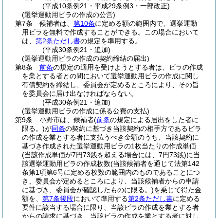
(平成10条例21・平成29条例3・一部改正)
(選挙運動用ビラの作成の公営)
第7条
候補者は、
第10条
に定める額の範囲内で、選挙運動
用ビラを無料で作成することができる。
この場合において
は、
第2条ただし書
の規定を準用する。
(平成30条例21・追加)
(選挙運動用ビラの作成の契約締結の届出)
第8条
前条
の規定の適用を受けようとする者は、ビラの作成
を業とする者との間において選挙運動用ビラの作成に関し
有償契約を締結し、委員会が定めるところにより、その旨
を委員会に届け出なければならない。
(平成30条例21・追加)
(選挙運動用ビラの作成に係る公費の支払)
第9条
小野市は、候補者
(
前条
の規定による届出をした者に
限る。)
が
同条
の契約に基づき当該契約の相手方であるビラ
の作成を業とする者に支払うべき金額のうち、当該契約に
基づき作成された選挙運動用ビラの1枚当たりの作成単価
(当該作成単価が7円73銭を超える場合には、7円73銭)
に当
該選挙運動用ビラの作成枚数
(当該候補者を通じて法第142
条第1項第6号に定める枚数の範囲内のものであることにつ
き、委員会が定めるところにより、当該候補者からの申請
に基づき、委員会が確認したものに限る。)
を乗じて得た金
額を、
第7条後段
において準用する
第2条ただし書
に定める
要件に該当する場合に限り、当該ビラの作成を業とする者
からの請求に基づき、当該ビラの作成を業とする者に対し