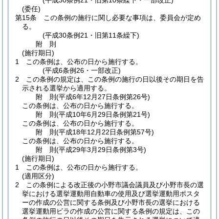
(平成30条例21・旧第10条繰下・一部改正)
(委任)
第15条
この条例の施行に関し必要な事項は、委員会が定め
る。
(平成30条例21・旧第11条繰下)
附
則
(施行期日)
1
この条例は、公布の日から施行する。
(平成6条例26・一部改正)
2
この条例の規定は、この条例の施行の日以後その期日を告
示される選挙から適用する。
附
則
(平成6年12月27日
条例第26号)
この条例は、公布の日から施行する。
附
則
(平成10年6月29日
条例第21号)
この条例は、公布の日から施行する。
附
則
(平成18年12月22日
条例第57号)
この条例は、公布の日から施行する。
附
則
(平成29年3月29日
条例第3号)
(施行期日)
1
この条例は、公布の日から施行する。
(適用区分)
2
この条例による改正後の小野市議会議員及び小野市長の選
挙における選挙運動用自動車の使用及び選挙運動用ポスタ
ーの作成の公営に関する条例及び小野市長の選挙における
選挙運動用ビラの作成の公営に関する条例の規定は、この