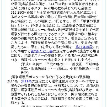
成単価
(当該作成単価が、541円31銭に当該選挙が行われる
区域におけるポスター掲示場の数を乗じて得た金額に
316,250円を加えた金額を当該選挙が行われる区域におけ
るポスター掲示場の数で除して得た金額
(1円未満の端数が
ある場合には、その端数は、1円とする。以下「単価の限度
額」という。)
を超える場合には、当該単価の限度額)
に当
該選挙運動用ポスターの作成枚数
(当該候補者を通じて当該
選挙が行われる区域におけるポスター掲示場の数に相当す
る数の範囲内のものであることにつき、委員会が定めると
ころにより、当該候補者からの申請に基づき、委員会が確
認したものに限る。)
を乗じて得た金額を、
第11条後段
にお
いて準用する
第2条ただし書
に規定する要件に該当する場合
に限り、当該ポスターの作成を業とする者からの請求に基
づき、当該ポスターの作成を業とする者に対し支払う。
(平成10条例21・平成29条例3・一部改正、平成30条
例21・旧第9条繰下・一部改正、令和4条例15・一部
改正)
(選挙運動用ポスターの作成に係る公費負担の限度額)
第14条
第11条
の規定により選挙運動用ポスターを作成する
場合の公費負担の限度額は、候補者1人について、単価の限
度額に選挙運動用ポスターの作成枚数
(当該作成枚数が、当
該選挙が行われる区域におけるポスター掲示場の数に相当
する数を超える場合には、当該相当する数)
を乗じて得た金
額とする。