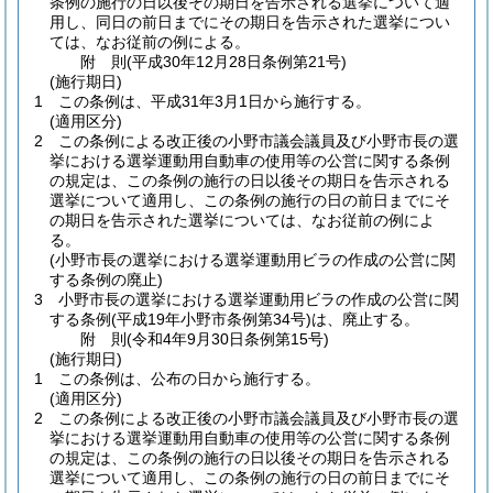
条例の施行の日以後その期日を告示される選挙について適
用し、同日の前日までにその期日を告示された選挙につい
ては、なお従前の例による。
附
則
(平成30年12月28日
条例第21号)
(施行期日)
1
この条例は、平成31年3月1日から施行する。
(適用区分)
2
この条例による改正後の小野市議会議員及び小野市長の選
挙における選挙運動用自動車の使用等の公営に関する条例
の規定は、この条例の施行の日以後その期日を告示される
選挙について適用し、この条例の施行の日の前日までにそ
の期日を告示された選挙については、なお従前の例によ
る。
(小野市長の選挙における選挙運動用ビラの作成の公営に関
する条例の廃止)
3
小野市長の選挙における選挙運動用ビラの作成の公営に関
する条例
(平成19年小野市条例第34号)
は、廃止する。
附
則
(令和4年9月30日
条例第15号)
(施行期日)
1
この条例は、公布の日から施行する。
(適用区分)
2
この条例による改正後の小野市議会議員及び小野市長の選
挙における選挙運動用自動車の使用等の公営に関する条例
の規定は、この条例の施行の日以後その期日を告示される
選挙について適用し、この条例の施行の日の前日までにそ