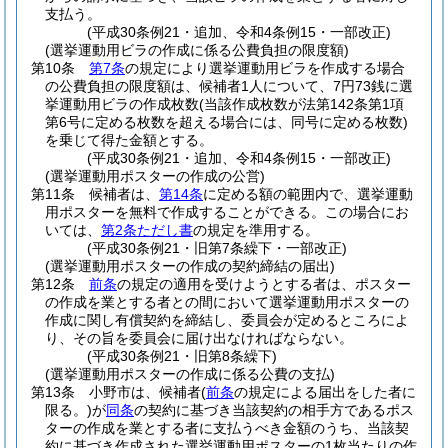
支払う。
(平成30条例21・追加、令和4条例15・一部改正)
(選挙運動用ビラの作成に係る公費負担の限度額)
第10条
第7条
の規定により選挙運動用ビラを作成する場合
の公費負担の限度額は、候補者1人について、7円73銭に選
挙運動用ビラの作成枚数
(当該作成枚数が法第142条第1項
第6号に定める枚数を超える場合には、同号に定める枚数)
を乗じて得た金額とする。
(平成30条例21・追加、令和4条例15・一部改正)
(選挙運動用ポスターの作成の公営)
第11条
候補者は、
第14条
に定める額の範囲内で、選挙運動
用ポスターを無料で作成することができる。
この場合にお
いては、
第2条ただし書
の規定を準用する。
(平成30条例21・旧第7条繰下・一部改正)
(選挙運動用ポスターの作成の契約締結の届出)
第12条
前条
の規定の適用を受けようとする者は、ポスター
の作成を業とする者との間において選挙運動用ポスターの
作成に関し有償契約を締結し、委員会が定めるところによ
り、その旨を委員会に届け出なければならない。
(平成30条例21・旧第8条繰下)
(選挙運動用ポスターの作成に係る公費の支払)
第13条
小野市は、候補者
(
前条
の規定による届出をした者に
限る。)
が
同条
の契約に基づき当該契約の相手方であるポス
ターの作成を業とする者に支払うべき金額のうち、当該契
約に基づき作成された選挙運動用ポスターの1枚当たりの作