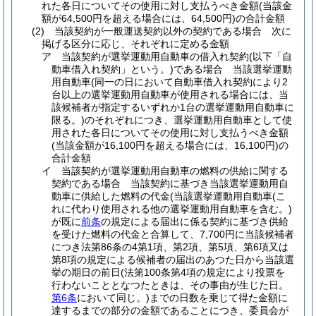
れた各日についてその使用に対し支払うべき金額
(当該金
額が64,500円を超える場合には、64,500円)
の合計金額
(2)
当該契約が一般運送契約以外の契約である場合 次に
掲げる区分に応じ、それぞれに定める金額
ア
当該契約が選挙運動用自動車の借入れ契約
(以下「自
動車借入れ契約」という。)
である場合 当該選挙運動
用自動車
(同一の日において自動車借入れ契約により2
台以上の選挙運動用自動車が使用される場合には、当
該候補者が指定するいずれか1台の選挙運動用自動車に
限る。)
のそれぞれにつき、選挙運動用自動車として使
用された各日についてその使用に対し支払うべき金額
(当該金額が16,100円を超える場合には、16,100円)
の
合計金額
イ
当該契約が選挙運動用自動車の燃料の供給に関する
契約である場合 当該契約に基づき当該選挙運動用自
動車に供給した燃料の代金
(当該選挙運動用自動車
(こ
れに代わり使用される他の選挙運動用自動車を含む。)
が既に
前条
の規定による届出に係る契約に基づき供給
を受けた燃料の代金と合算して、7,700円に当該候補者
につき法第86条の4第1項、第2項、第5項、第6項又は
第8項の規定による候補者の届出のあつた日から当該選
挙の期日の前日
(法第100条第4項の規定により投票を
行わないこととなつたときは、その事由が生じた日。
第6条
において同じ。)
までの日数を乗じて得た金額に
達するまでの部分の金額であることにつき、委員会が