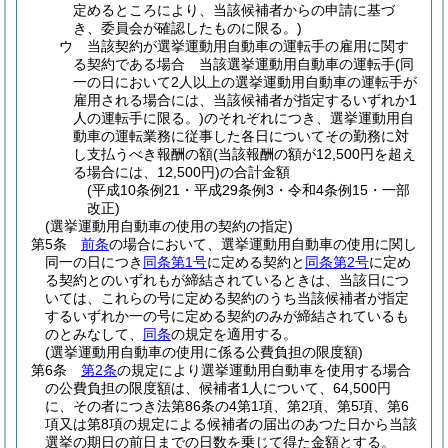
定めるところにより、当該候補者からの申請に基づ
き、委員会が確認したものに限る。)
ウ
当該契約が選挙運動用自動車の運転手の雇用に関す
る契約である場合 当該選挙運動用自動車の運転手
(同
一の日において2人以上の選挙運動用自動車の運転手が
雇用される場合には、当該候補者が指定するいずれか1
人の運転手に限る。)
のそれぞれにつき、選挙運動用自
動車の運転業務に従事した各日についてその勤務に対
し支払うべき報酬の額
(当該報酬の額が12,500円を超え
る場合には、12,500円)
の合計金額
(平成10条例21・平成29条例3・令和4条例15・一部
改正)
(選挙運動用自動車の使用の契約の指定)
第5条
前条
の場合において、選挙運動用自動車の使用に関し
同一の日につき
同条第1号
に定める契約と
同条第2号
に定め
る契約とのいずれもが締結されているときは、当該日につ
いては、これらの号に定める契約のうち当該候補者が指定
するいずれか一の号に定める契約のみが締結されているも
のとみなして、
同条
の規定を適用する。
(選挙運動用自動車の使用に係る公費負担の限度額)
第6条
第2条
の規定により選挙運動用自動車を使用する場合
の公費負担の限度額は、候補者1人について、64,500円
に、その者につき法第86条の4第1項、第2項、第5項、第6
項又は第8項の規定による候補者の届出のあつた日から当該
選挙の期日の前日までの日数を乗じて得た金額とする。