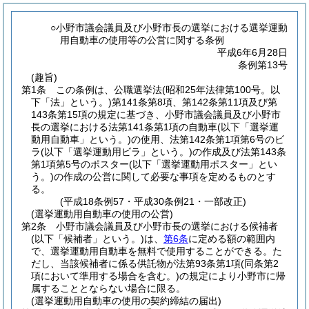
○小野市議会議員及び小野市長の選挙における選挙運動
用自動車の使用等の公営に関する条例
平成6年6月28日
条例第13号
(趣旨)
第1条
この条例は、公職選挙法
(昭和25年法律第100号。以
下「法」という。)
第141条第8項、第142条第11項及び第
143条第15項の規定に基づき、小野市議会議員及び小野市
長の選挙における法第141条第1項の自動車
(以下「選挙運
動用自動車」という。)
の使用、法第142条第1項第6号のビ
ラ
(以下「選挙運動用ビラ」という。)
の作成及び法第143条
第1項第5号のポスター
(以下「選挙運動用ポスター」とい
う。)
の作成の公営に関して必要な事項を定めるものとす
る。
(平成18条例57・平成30条例21・一部改正)
(選挙運動用自動車の使用の公営)
第2条
小野市議会議員及び小野市長の選挙における候補者
(以下「候補者」という。)
は、
第6条
に定める額の範囲内
で、選挙運動用自動車を無料で使用することができる。
た
だし、当該候補者に係る供託物が法第93条第1項
(同条第2
項において準用する場合を含む。)
の規定により小野市に帰
属することとならない場合に限る。
(選挙運動用自動車の使用の契約締結の届出)