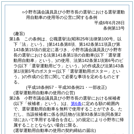
○小野市議会議員及び小野市長の選挙における選挙運動
用自動車の使用等の公営に関する条例
平成6年6月28日
条例第13号
(趣旨)
第1条
この条例は、公職選挙法
(昭和25年法律第100号。以
下「法」という。)
第141条第8項、第142条第11項及び第
143条第15項の規定に基づき、小野市議会議員及び小野市
長の選挙における法第141条第1項の自動車
(以下「選挙運
動用自動車」という。)
の使用、法第142条第1項第6号のビ
ラ
(以下「選挙運動用ビラ」という。)
の作成及び法第143条
第1項第5号のポスター
(以下「選挙運動用ポスター」とい
う。)
の作成の公営に関して必要な事項を定めるものとす
る。
(平成18条例57・平成30条例21・一部改正)
(選挙運動用自動車の使用の公営)
第2条
小野市議会議員及び小野市長の選挙における候補者
(以下「候補者」という。)
は、
第6条
に定める額の範囲内
で、選挙運動用自動車を無料で使用することができる。
た
だし、当該候補者に係る供託物が法第93条第1項
(同条第2
項において準用する場合を含む。)
の規定により小野市に帰
属することとならない場合に限る。
(選挙運動用自動車の使用の契約締結の届出)