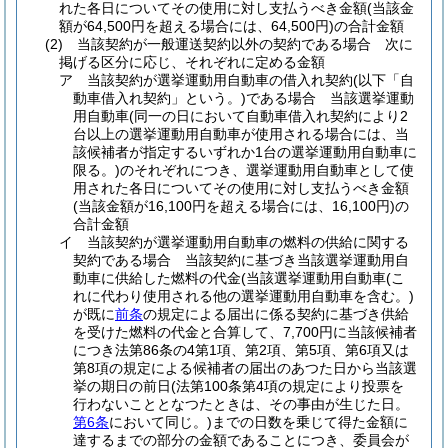
れた各日についてその使用に対し支払うべき金額
(当該金
額が64,500円を超える場合には、64,500円)
の合計金額
(2)
当該契約が一般運送契約以外の契約である場合 次に
掲げる区分に応じ、それぞれに定める金額
ア
当該契約が選挙運動用自動車の借入れ契約
(以下「自
動車借入れ契約」という。)
である場合 当該選挙運動
用自動車
(同一の日において自動車借入れ契約により2
台以上の選挙運動用自動車が使用される場合には、当
該候補者が指定するいずれか1台の選挙運動用自動車に
限る。)
のそれぞれにつき、選挙運動用自動車として使
用された各日についてその使用に対し支払うべき金額
(当該金額が16,100円を超える場合には、16,100円)
の
合計金額
イ
当該契約が選挙運動用自動車の燃料の供給に関する
契約である場合 当該契約に基づき当該選挙運動用自
動車に供給した燃料の代金
(当該選挙運動用自動車
(こ
れに代わり使用される他の選挙運動用自動車を含む。)
が既に
前条
の規定による届出に係る契約に基づき供給
を受けた燃料の代金と合算して、7,700円に当該候補者
につき法第86条の4第1項、第2項、第5項、第6項又は
第8項の規定による候補者の届出のあつた日から当該選
挙の期日の前日
(法第100条第4項の規定により投票を
行わないこととなつたときは、その事由が生じた日。
第6条
において同じ。)
までの日数を乗じて得た金額に
達するまでの部分の金額であることにつき、委員会が