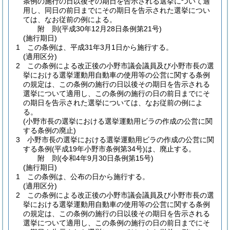
条例の施行の日以後その期日を告示される選挙について適
用し、同日の前日までにその期日を告示された選挙につい
ては、なお従前の例による。
附
則
(平成30年12月28日
条例第21号)
(施行期日)
1
この条例は、平成31年3月1日から施行する。
(適用区分)
2
この条例による改正後の小野市議会議員及び小野市長の選
挙における選挙運動用自動車の使用等の公営に関する条例
の規定は、この条例の施行の日以後その期日を告示される
選挙について適用し、この条例の施行の日の前日までにそ
の期日を告示された選挙については、なお従前の例によ
る。
(小野市長の選挙における選挙運動用ビラの作成の公営に関
する条例の廃止)
3
小野市長の選挙における選挙運動用ビラの作成の公営に関
する条例
(平成19年小野市条例第34号)
は、廃止する。
附
則
(令和4年9月30日
条例第15号)
(施行期日)
1
この条例は、公布の日から施行する。
(適用区分)
2
この条例による改正後の小野市議会議員及び小野市長の選
挙における選挙運動用自動車の使用等の公営に関する条例
の規定は、この条例の施行の日以後その期日を告示される
選挙について適用し、この条例の施行の日の前日までにそ