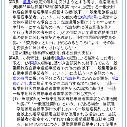
第3条
前条
の規定の適用を受けようとする者は、道路運送法
(昭和26年法律第183号)
第3条第1号ハに規定する一般乗用
旅客自動車運送事業を経営する者
(以下「一般乗用旅客自動
車運送事業者」という。)
その他の者
(
次条第2号
に規定する
契約を締結する場合には、当該適用を受けようとする者と
生計を一にする親族のうち、当該契約に係る業務を業とし
て行う者以外の者を除く。)
との間において選挙運動用自動
車の使用に関し有償契約を締結し、小野市選挙管理委員会
(以下「委員会」という。)
が定めるところにより、その旨
を委員会に届け出なければならない。
(選挙運動用自動車の使用に係る公費の支払)
第4条
小野市は、候補者
(
前条
の規定による届出をした者に
限る。)
が
同条
の契約に基づき当該契約の相手方である一般
乗用旅客自動車運送事業者その他の者
(以下「一般乗用旅客
自動車運送事業者等」という。)
に支払うべき金額のうち、
次の各号
に掲げる区分に応じ
当該各号
に定める金額を、
第2
条ただし書
に規定する要件に該当する場合に限り、当該一
般乗用旅客自動車運送事業者等からの請求に基づき、当該
一般乗用旅客自動車運送事業者等に対し支払う。
(1)
当該契約が一般乗用旅客自動車運送事業者との運送契
約
(以下「一般運送契約」という。)
である場合 当該選
挙運動用自動車
(同一の日において一般運送契約により2
台以上の選挙運動用自動車が使用される場合には、当該
候補者が指定するいずれか1台の選挙運動用自動車に限
る。)
のそれぞれにつき、選挙運動用自動車として使用さ