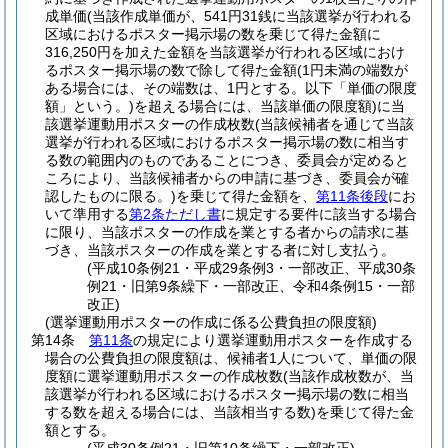
成単価
(当該作成単価が、541円31銭に当該選挙が行われる
区域におけるポスター掲示場の数を乗じて得た金額に
316,250円を加えた金額を当該選挙が行われる区域におけ
るポスター掲示場の数で除して得た金額
(1円未満の端数が
ある場合には、その端数は、1円とする。以下「単価の限度
額」という。)
を超える場合には、当該単価の限度額)
に当
該選挙運動用ポスターの作成枚数
(当該候補者を通じて当該
選挙が行われる区域におけるポスター掲示場の数に相当す
る数の範囲内のものであることにつき、委員会が定めると
ころにより、当該候補者からの申請に基づき、委員会が確
認したものに限る。)
を乗じて得た金額を、
第11条後段
にお
いて準用する
第2条ただし書
に規定する要件に該当する場合
に限り、当該ポスターの作成を業とする者からの請求に基
づき、当該ポスターの作成を業とする者に対し支払う。
(平成10条例21・平成29条例3・一部改正、平成30条
例21・旧第9条繰下・一部改正、令和4条例15・一部
改正)
(選挙運動用ポスターの作成に係る公費負担の限度額)
第14条
第11条
の規定により選挙運動用ポスターを作成する
場合の公費負担の限度額は、候補者1人について、単価の限
度額に選挙運動用ポスターの作成枚数
(当該作成枚数が、当
該選挙が行われる区域におけるポスター掲示場の数に相当
する数を超える場合には、当該相当する数)
を乗じて得た金
額とする。