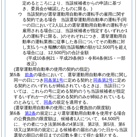
定めるところにより、当該候補者からの申請に基づ
き、委員会が確認したものに限る。)
ウ
当該契約が選挙運動用自動車の運転手の雇用に関す
る契約である場合 当該選挙運動用自動車の運転手
(同
一の日において2人以上の選挙運動用自動車の運転手が
雇用される場合には、当該候補者が指定するいずれか1
人の運転手に限る。)
のそれぞれにつき、選挙運動用自
動車の運転業務に従事した各日についてその勤務に対
し支払うべき報酬の額
(当該報酬の額が12,500円を超え
る場合には、12,500円)
の合計金額
(平成10条例21・平成29条例3・令和4条例15・一部
改正)
(選挙運動用自動車の使用の契約の指定)
第5条
前条
の場合において、選挙運動用自動車の使用に関し
同一の日につき
同条第1号
に定める契約と
同条第2号
に定め
る契約とのいずれもが締結されているときは、当該日につ
いては、これらの号に定める契約のうち当該候補者が指定
するいずれか一の号に定める契約のみが締結されているも
のとみなして、
同条
の規定を適用する。
(選挙運動用自動車の使用に係る公費負担の限度額)
第6条
第2条
の規定により選挙運動用自動車を使用する場合
の公費負担の限度額は、候補者1人について、64,500円
に、その者につき法第86条の4第1項、第2項、第5項、第6
項又は第8項の規定による候補者の届出のあつた日から当該
選挙の期日の前日までの日数を乗じて得た金額とする。