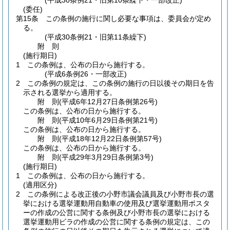
(平成30条例21・旧第10条繰下・一部改正)
(委任)
第15条
この条例の施行に関し必要な事項は、委員会が定め
る。
(平成30条例21・旧第11条繰下)
附
則
(施行期日)
1
この条例は、公布の日から施行する。
(平成6条例26・一部改正)
2
この条例の規定は、この条例の施行の日以後その期日を告
示される選挙から適用する。
附
則
(平成6年12月27日
条例第26号)
この条例は、公布の日から施行する。
附
則
(平成10年6月29日
条例第21号)
この条例は、公布の日から施行する。
附
則
(平成18年12月22日
条例第57号)
この条例は、公布の日から施行する。
附
則
(平成29年3月29日
条例第3号)
(施行期日)
1
この条例は、公布の日から施行する。
(適用区分)
2
この条例による改正後の小野市議会議員及び小野市長の選
挙における選挙運動用自動車の使用及び選挙運動用ポスタ
ーの作成の公営に関する条例及び小野市長の選挙における
選挙運動用ビラの作成の公営に関する条例の規定は、この