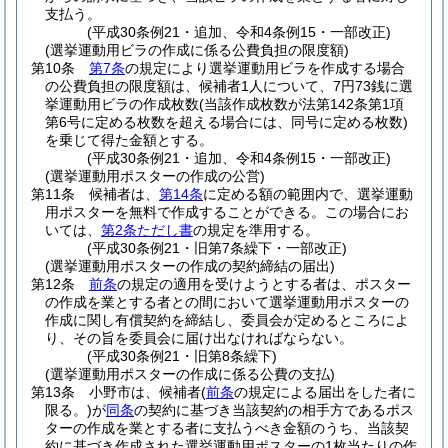
支払う。
(平成30条例21・追加、令和4条例15・一部改正)
(選挙運動用ビラの作成に係る公費負担の限度額)
第10条
第7条
の規定により選挙運動用ビラを作成する場合
の公費負担の限度額は、候補者1人について、7円73銭に選
挙運動用ビラの作成枚数
(当該作成枚数が法第142条第1項
第6号に定める枚数を超える場合には、同号に定める枚数)
を乗じて得た金額とする。
(平成30条例21・追加、令和4条例15・一部改正)
(選挙運動用ポスターの作成の公営)
第11条
候補者は、
第14条
に定める額の範囲内で、選挙運動
用ポスターを無料で作成することができる。
この場合にお
いては、
第2条ただし書
の規定を準用する。
(平成30条例21・旧第7条繰下・一部改正)
(選挙運動用ポスターの作成の契約締結の届出)
第12条
前条
の規定の適用を受けようとする者は、ポスター
の作成を業とする者との間において選挙運動用ポスターの
作成に関し有償契約を締結し、委員会が定めるところによ
り、その旨を委員会に届け出なければならない。
(平成30条例21・旧第8条繰下)
(選挙運動用ポスターの作成に係る公費の支払)
第13条
小野市は、候補者
(
前条
の規定による届出をした者に
限る。)
が
同条
の契約に基づき当該契約の相手方であるポス
ターの作成を業とする者に支払うべき金額のうち、当該契
約に基づき作成された選挙運動用ポスターの1枚当たりの作