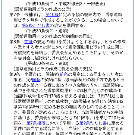
(平成10条例21・平成29条例3・一部改正)
(選挙運動用ビラの作成の公営)
第7条
候補者は、
第10条
に定める額の範囲内で、選挙運動
用ビラを無料で作成することができる。
この場合において
は、
第2条ただし書
の規定を準用する。
(平成30条例21・追加)
(選挙運動用ビラの作成の契約締結の届出)
第8条
前条
の規定の適用を受けようとする者は、ビラの作成
を業とする者との間において選挙運動用ビラの作成に関し
有償契約を締結し、委員会が定めるところにより、その旨
を委員会に届け出なければならない。
(平成30条例21・追加)
(選挙運動用ビラの作成に係る公費の支払)
第9条
小野市は、候補者
(
前条
の規定による届出をした者に
限る。)
が
同条
の契約に基づき当該契約の相手方であるビラ
の作成を業とする者に支払うべき金額のうち、当該契約に
基づき作成された選挙運動用ビラの1枚当たりの作成単価
(当該作成単価が7円73銭を超える場合には、7円73銭)
に当
該選挙運動用ビラの作成枚数
(当該候補者を通じて法第142
条第1項第6号に定める枚数の範囲内のものであることにつ
き、委員会が定めるところにより、当該候補者からの申請
に基づき、委員会が確認したものに限る。)
を乗じて得た金
額を、
第7条後段
において準用する
第2条ただし書
に定める
要件に該当する場合に限り、当該ビラの作成を業とする者
からの請求に基づき、当該ビラの作成を業とする者に対し