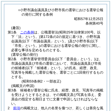
○小野市議会議員及び小野市長の選挙における選挙公報
の発行に関する条例
昭和57年12月25日
条例第40号
(趣旨)
第1条
この条例
は、公職選挙法
(昭和25年法律第100号。以
下「法」という。)
第172条の2の規定に基づき、小野市議
会議員
(以下「市議会議員」という。)
及び小野市長
(以下
「市長」という。)
の選挙における選挙公報の発行に関し、
必要な事項を定めるものとする。
(選挙公報の発行)
第2条
小野市選挙管理委員会
(以下「委員会」という。)
は、
市議会議員及び市長の選挙において、市議会議員及び市長
の候補者
(以下「候補者」という。)
の氏名、経歴、政見、
写真等を掲載した選挙公報を、選挙ごとに1回発行するもの
とする。
(昭和59条例2・一部改正)
(掲載文の申請)
第3条
候補者が選挙公報に氏名、経歴、政見、写真等の掲載
を受けようとするときは、その掲載文及び写真を添え、委
員会の指定する期日までに文書で申請しなければならな
い。
2
前項
の掲載文は、他人の名誉を傷つけ、若しくは善良な風