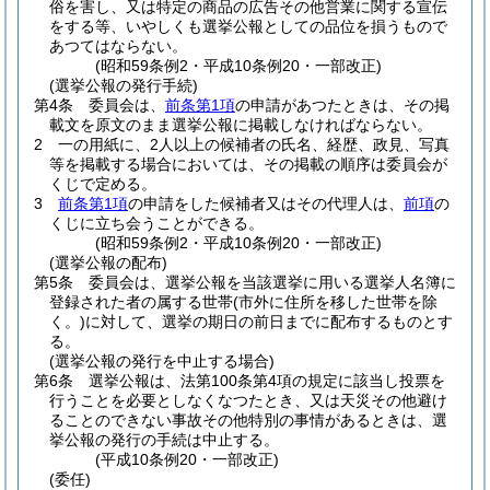
俗を害し、又は特定の商品の広告その他営業に関する宣伝
をする等、いやしくも選挙公報としての品位を損うもので
あつてはならない。
(昭和59条例2・平成10条例20・一部改正)
(選挙公報の発行手続)
第4条
委員会は、
前条第1項
の申請があつたときは、その掲
載文を原文のまま選挙公報に掲載しなければならない。
2
一の用紙に、2人以上の候補者の氏名、経歴、政見、写真
等を掲載する場合においては、その掲載の順序は委員会が
くじで定める。
3
前条第1項
の申請をした候補者又はその代理人は、
前項
の
くじに立ち会うことができる。
(昭和59条例2・平成10条例20・一部改正)
(選挙公報の配布)
第5条
委員会は、選挙公報を当該選挙に用いる選挙人名簿に
登録された者の属する世帯
(市外に住所を移した世帯を除
く。)
に対して、選挙の期日の前日までに配布するものとす
る。
(選挙公報の発行を中止する場合)
第6条
選挙公報は、法第100条第4項の規定に該当し投票を
行うことを必要としなくなつたとき、又は天災その他避け
ることのできない事故その他特別の事情があるときは、選
挙公報の発行の手続は中止する。
(平成10条例20・一部改正)
(委任)