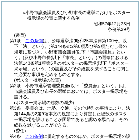
○小野市議会議員及び小野市長の選挙におけるポスター
掲示場の設置に関する条例
昭和57年12月25日
条例第39号
(趣旨)
第1条
この条例
は、公職選挙法
(昭和25年法律第100号。以
下「法」という。)
第144条の2第8項及び第9項ただし書の
規定に基づき、小野市議会議員
(以下「市議会議員」とい
う。)
及び小野市長
(以下「市長」という。)
の選挙における
法第143条第1項第5号のポスターの掲示場
(以下「ポスター
掲示場」という。)
の設置及びその総数を減ずることに関し
て必要な事項を定めるものとする。
(ポスター掲示場の設置)
第2条
小野市選挙管理委員会
(以下「委員会」という。)
は、
市議会議員及び市長の選挙においては、ポスター掲示場を
設ける。
(ポスター掲示場の総数の減少)
第3条
委員会は、地勢、交通、その他特別の事情により、法
第144条の2第9項本文の規定により算定した総数のポスタ
ー掲示場を設けることが困難であると認める場合は、その
総数を減ずることができる。
(委任)
第4条
この条例
に規定するもののほか、ポスター掲示場の設